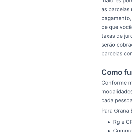
maiores porq
as parcelas
pagamento, 
de que você
taxas de jur
serão cobra
parcelas co
Como fu
Conforme me
modalidades
cada pessoa 
Para Grana 
Rg e C
Compro