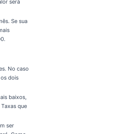
lor será
ês. Se sua
mais
00.
tes. No caso
 os dois
ais baixos,
. Taxas que
em ser