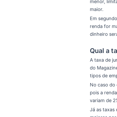
menor, limi
maior.
Em segundo 
renda for ma
dinheiro ser
Qual a t
A taxa de ju
do Magazine 
tipos de em
No caso do 
pois a rend
variam de 2
Já as taxas