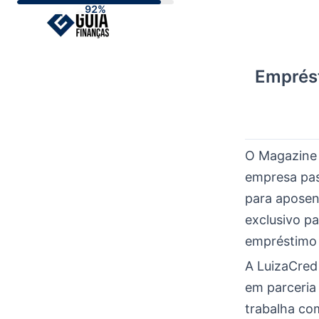
Skip
to
content
Emprést
O Magazine 
empresa pas
para aposen
exclusivo p
empréstimo 
A LuizaCred
em parceria
trabalha com