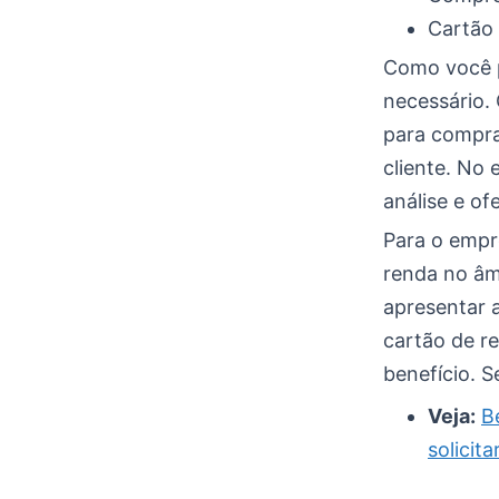
Cartão 
Como você p
necessário. 
para compra
cliente. No 
análise e of
Para o empr
renda no âmb
apresentar 
cartão de r
benefício. 
Veja:
B
solicita