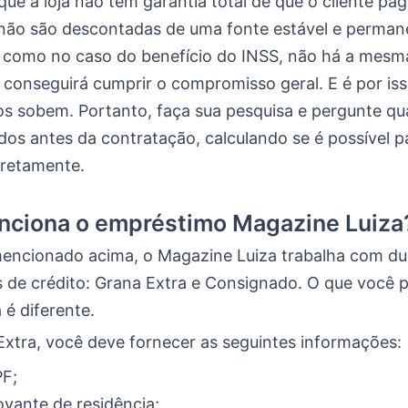
ue a loja não tem garantia total de que o cliente p
 não são descontadas de uma fonte estável e perman
como no caso do benefício do INSS, não há a mesma
 conseguirá cumprir o compromisso geral. E é por iss
os sobem. Portanto, faça sua pesquisa e pergunte qua
dos antes da contratação, calculando se é possível p
rretamente.
nciona o empréstimo Magazine Luiza
ncionado acima, o Magazine Luiza trabalha com du
 de crédito: Grana Extra e Consignado. O que você p
é diferente.
Extra, você deve fornecer as seguintes informações:
PF;
vante de residência;