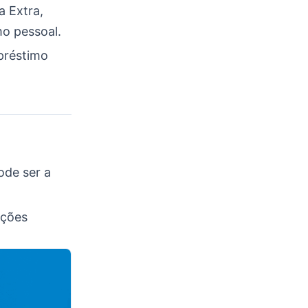
a Extra,
o pessoal.
préstimo
ode ser a
uções