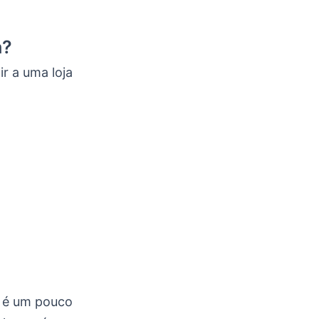
a?
r a uma loja
r é um pouco