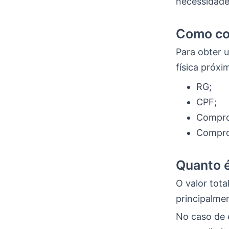
necessidade
Como co
Para obter 
física próx
RG;
CPF;
Compro
Compro
Quanto é
O valor tot
principalme
No caso de 