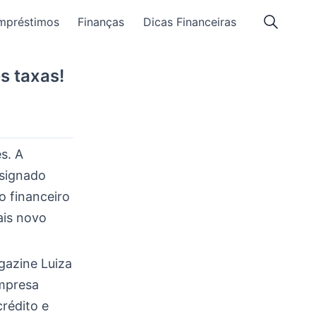
mpréstimos
Finanças
Dicas Financeiras
s taxas!
s. A
nsignado
o financeiro
ais novo
gazine Luiza
empresa
crédito e