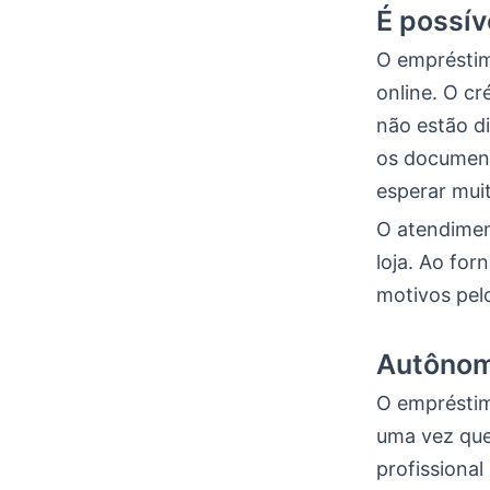
É possív
O empréstim
online. O c
não estão di
os document
esperar muit
O atendimen
loja. Ao fo
motivos pel
Autônom
O empréstim
uma vez que
profissional