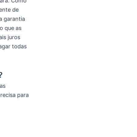
agará. Como
ente de
 garantia
o que as
is juros
agar todas
?
as
recisa para