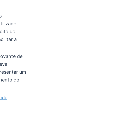
o
tilizado
dito do
ilitar a
rovante de
deve
presentar um
amento do
pode