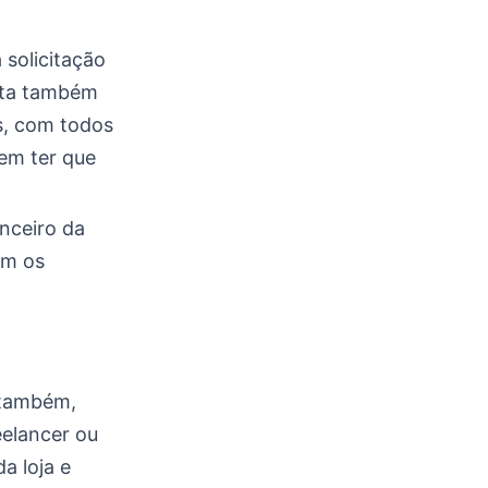
solicitação
nta também
as, com todos
em ter que
nceiro da
am os
 também,
eelancer ou
da loja e