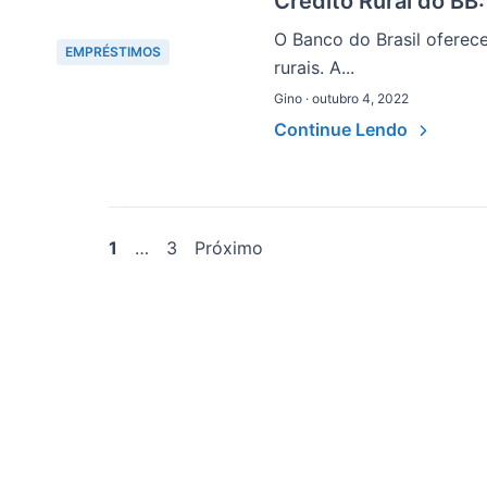
Crédito Rural do BB
O Banco do Brasil oferec
EMPRÉSTIMOS
rurais. A...
Gino · outubro 4, 2022
Continue Lendo
Paginação
1
…
3
Próximo
de
posts