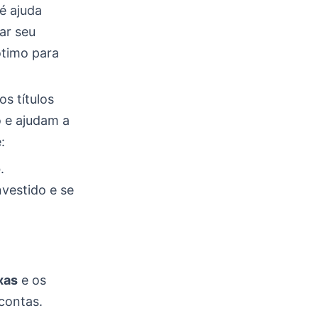
 é ajuda
ar seu
ótimo para
os títulos
o e ajudam a
:
o
.
vestido e se
xas
e os
contas.