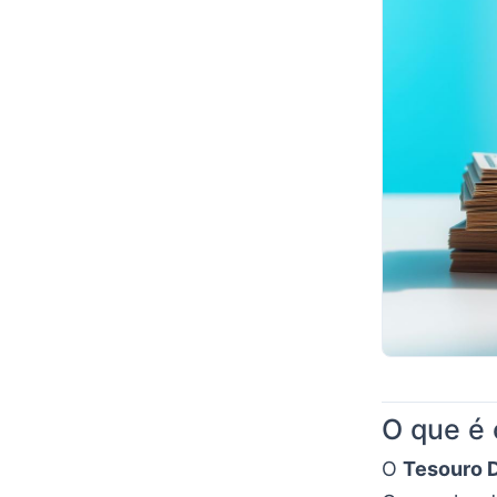
O que é 
O
Tesouro D