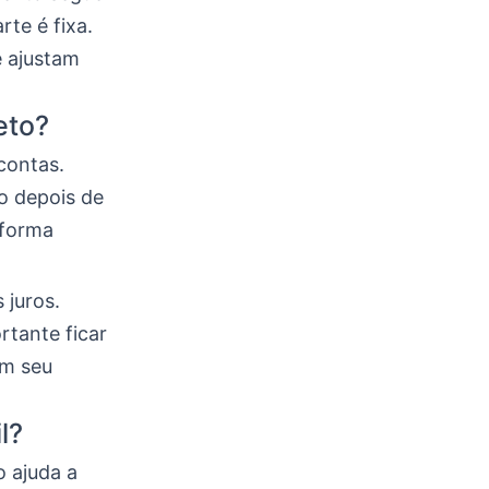
rte é fixa.
e ajustam
eto?
contas.
o depois de
aforma
 juros.
rtante ficar
om seu
l?
o ajuda a