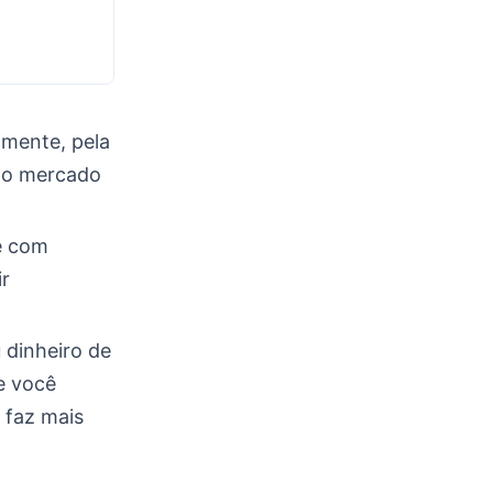
almente, pela
 no mercado
é com
ir
 dinheiro de
e você
faz mais