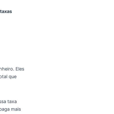
taxas
heiro. Eles
otal que
ssa taxa
 paga mais