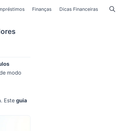
mpréstimos
Finanças
Dicas Financeiras
dores
ulos
de modo
a. Este
guia