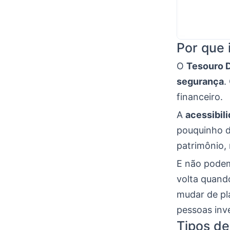
Por que 
O
Tesouro D
segurança
.
financeiro.
A
acessibil
pouquinho d
patrimônio
E não pode
volta quand
mudar de pl
pessoas inv
Tipos de