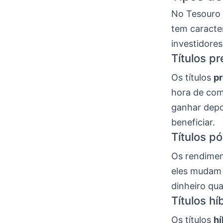
No Tesouro 
tem caracter
investidores
Títulos p
Os títulos
pr
hora de comp
ganhar depo
beneficiar.
Títulos p
Os rendimen
eles mudam
dinheiro qu
Títulos hí
Os títulos
hí