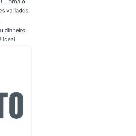
0. Torna o
es variados.
s
u dinheiro.
 ideal.