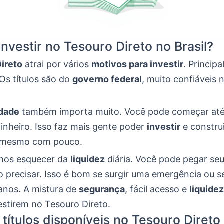
investir no Tesouro Direto no Brasil?
ireto
atrai por vários
motivos para investir
. Princip
 Os títulos são do
governo federal
, muito confiáveis
idade
também importa muito. Você pode começar at
inheiro. Isso faz mais gente poder
investir
e constru
, mesmo com pouco.
mos esquecer da
liquidez
diária. Você pode pegar seu
o precisar. Isso é bom se surgir uma emergência ou s
anos. A mistura de
segurança
, fácil acesso e
liquidez
estirem no Tesouro Direto.
 títulos disponíveis no Tesouro Direto