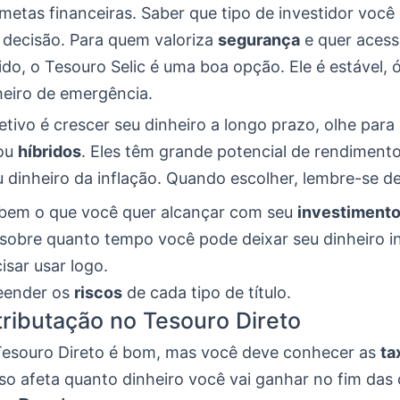
 metas financeiras. Saber que tipo de investidor você
 decisão. Para quem valoriza
segurança
e quer acess
ido, o Tesouro Selic é uma boa opção. Ele é estável, 
heiro de emergência.
etivo é crescer seu dinheiro a longo prazo, olhe para 
ou
híbridos
. Eles têm grande potencial de rendiment
 dinheiro da inflação. Quando escolher, lembre-se de
 bem o que você quer alcançar com seu
investiment
sobre quanto tempo você pode deixar seu dinheiro in
cisar usar logo.
ender os
riscos
de cada tipo de título.
tributação no Tesouro Direto
 Tesouro Direto é bom, mas você deve conhecer as
ta
so afeta quanto dinheiro você vai ganhar no fim das 