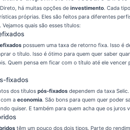
Direto, há muitas opções de
investimento
. Cada tipo
ísticas próprias. Eles são feitos para diferentes perfi
. Vejamos quais são esses títulos:
refixados
efixados
possuem uma taxa de retorno fixa. Isso é d
rar o título. Isso é ótimo para quem quer saber quan
is. Quem pensa em ficar com o título até ele vencer 
ós-fixados
tos dos títulos
pós-fixados
dependem da taxa Selic. 
 com a
economia
. São bons para quem quer poder s
ando quiser. E também para quem acha que os juros v
bridos
bridos
têm um pouco dos dois tipos. Parte do rendi