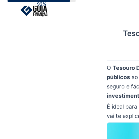
Skip
to
content
Teso
O
Tesouro D
públicos
ao 
seguro e fác
investimen
É ideal par
vai te expli