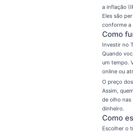
a inflação (
Eles são pe
conforme a
Como fun
Investir no 
Quando vo
um tempo. V
online ou at
O preço dos
Assim, quem
de olho na
dinheiro.
Como esc
Escolher o t