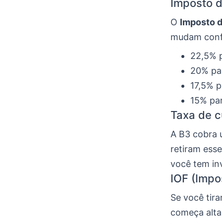
Imposto 
O
Imposto 
mudam confo
22,5% p
20% par
17,5% p
15% par
Taxa de c
A B3 cobra 
retiram esse
você tem in
IOF (Impo
Se você tira
começa alta