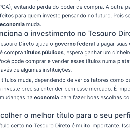
IPCA), evitando perda do poder de compra. A outra pa
rfeitos para quem investe pensando no futuro. Pois s
economia
muda.
ciona o investimento no Tesouro Dir
Tesouro Direto ajuda o
governo federal
a pagar suas 
cê compra
títulos públicos
, espera ganhar um dinheir
ocê pode comprar e vender esses títulos numa plat
ravés de algumas instituições.
 títulos muda, dependendo de vários fatores como os
 investe precisa entender bem esse mercado. É impo
s mudanças na
economia
para fazer boas escolhas c
olher o melhor título para o seu perfi
ítulo certo no Tesouro Direto é muito importante. Iss