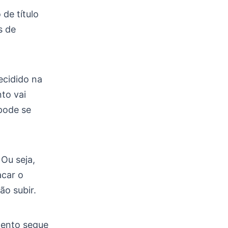
 de título
s de
ecidido na
to vai
pode se
Ou seja,
acar o
ão subir.
mento segue