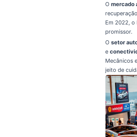
O
mercado a
recuperação
Em 2022, o 
promissor.
O
setor aut
e
conectivi
Mecânicos e
jeito de cui