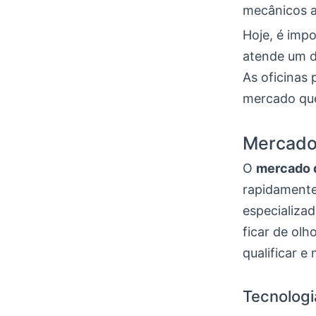
mecânicos a
Hoje, é imp
atende um d
As oficinas 
mercado que
Mercado
O
mercado d
rapidamente
especializad
ficar de olh
qualificar 
Tecnologi