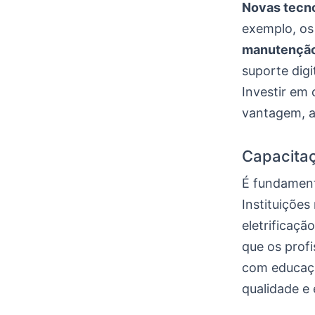
Novas tecn
exemplo, os 
manutençã
suporte digi
Investir em 
vantagem, a
Capacitaç
É fundament
Instituiçõe
eletrificaçã
que os prof
com educaçã
qualidade e