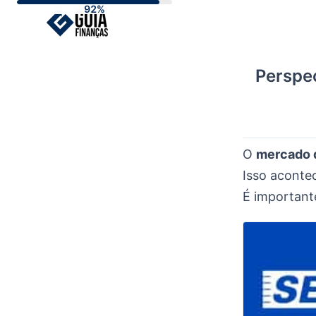
Skip
to
content
Perspe
O
mercado 
Isso aconte
É important