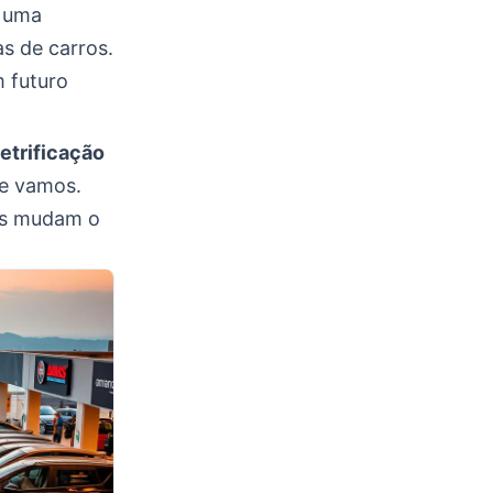
s uma
s de carros.
m futuro
letrificação
e vamos.
ias mudam o