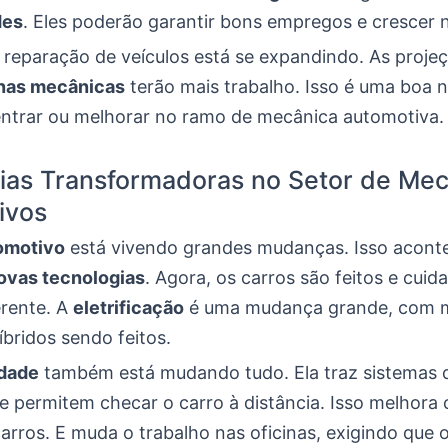
des
. Eles poderão garantir bons empregos e crescer n
reparação de veículos está se expandindo. As proje
inas mecânicas
terão mais trabalho. Isso é uma boa n
ntrar ou melhorar no ramo de mecânica automotiva.
ias Transformadoras no Setor de Mec
ivos
omotivo
está vivendo grandes mudanças. Isso acont
ovas tecnologias
. Agora, os carros são feitos e cuid
erente. A
eletrificação
é uma mudança grande, com m
híbridos sendo feitos.
idade
também está mudando tudo. Ela traz sistemas 
 e permitem checar o carro à distância. Isso melhora
rros. E muda o trabalho nas oficinas, exigindo que 