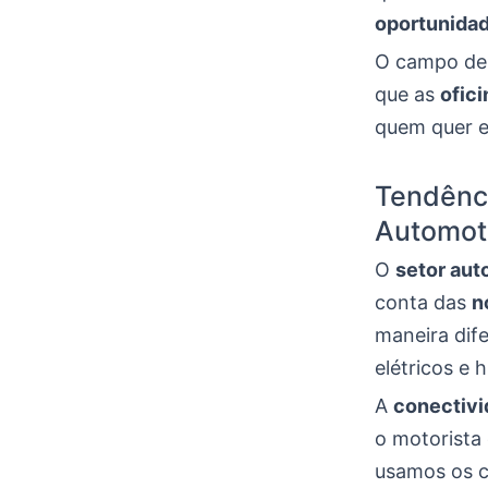
oportunida
O campo de 
que as
ofic
quem quer e
Tendênc
Automot
O
setor aut
conta das
n
maneira dif
elétricos e 
A
conectiv
o motorista
usamos os ca