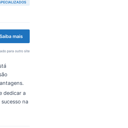
SPECIALIZADOS
Saiba mais
ado para outro site
stá
são
antagens.
 dedicar a
r sucesso na