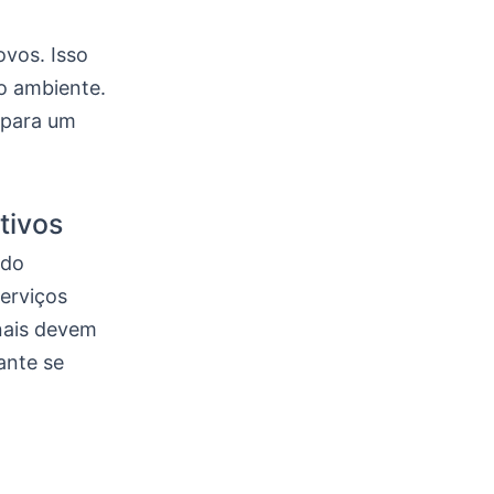
ovos. Isso
o ambiente.
 para um
tivos
ndo
erviços
onais devem
ante se