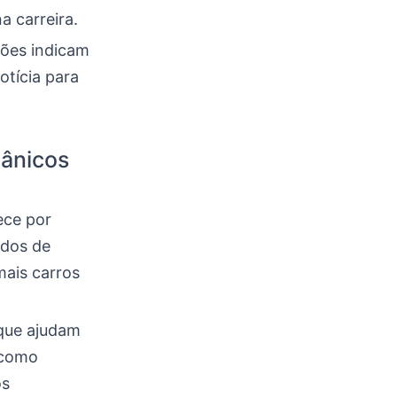
a carreira.
ções indicam
otícia para
ânicos
ece por
ados de
ais carros
que ajudam
 como
os