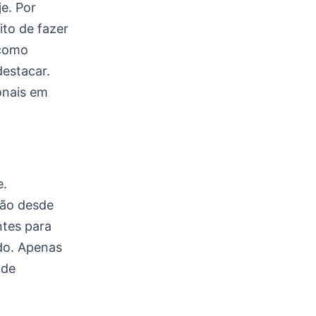
e. Por
ito de fazer
 como
destacar.
onais em
e.
vão desde
ntes para
do. Apenas
 de