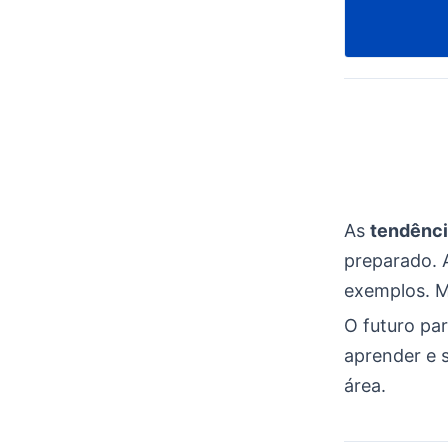
As
tendênc
preparado.
exemplos. 
O futuro pa
aprender e s
área.