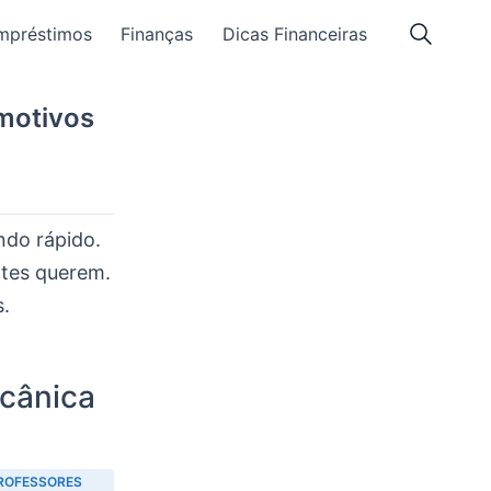
mpréstimos
Finanças
Dicas Financeiras
motivos
do rápido.
ntes querem.
.
cânica
ROFESSORES