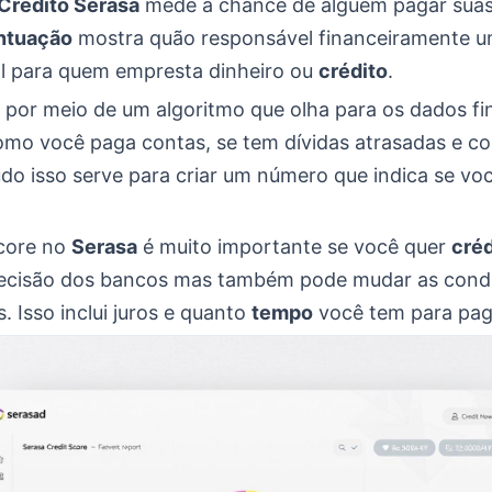
Crédito Serasa
mede a chance de alguém pagar sua
ntuação
mostra quão responsável financeiramente 
tal para quem empresta dinheiro ou
crédito
.
a por meio de um algoritmo que olha para os dados fi
 como você paga contas, se tem dívidas atrasadas e c
do isso serve para criar um número que indica se v
core no
Serasa
é muito importante se você quer
créd
decisão dos bancos mas também pode mudar as cond
 Isso inclui juros e quanto
tempo
você tem para pag