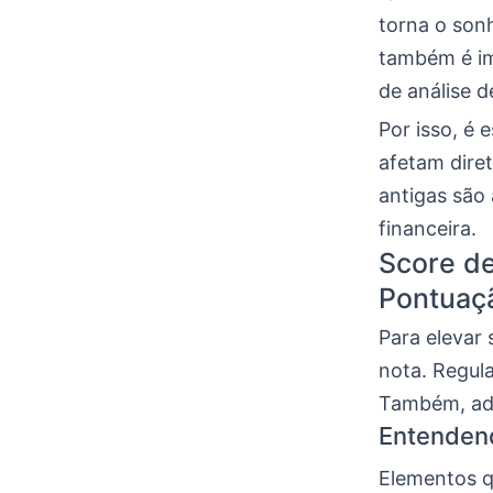
torna o son
também é im
de análise d
Por isso, é 
afetam dire
antigas são
financeira.
Score de
Pontuaç
Para elevar 
nota. Regul
Também, ad
Entendend
Elementos q