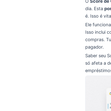
O
Score de 
dia. Esta
po
é. Isso é vi
Ele funcion
Isso inclui
compras. Tu
pagador.
Saber seu S
só afeta a 
empréstimos.