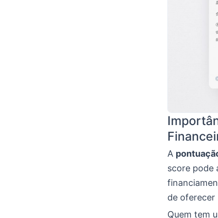
Importân
Financei
A
pontuaçã
score pode 
financiamen
de oferecer 
Quem tem um