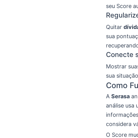
seu Score a
Regulariz
Quitar
dívid
sua pontuaç
recuperando
Conecte s
Mostrar sua
sua situação
Como Fun
A
Serasa
ana
análise usa 
informações 
considera vá
O Score mud