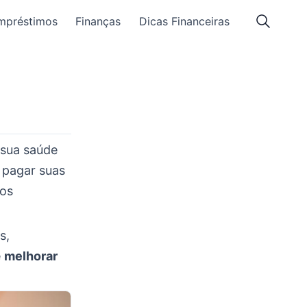
mpréstimos
Finanças
Dicas Financeiras
 sua saúde
ê pagar suas
tos
s,
e
melhorar