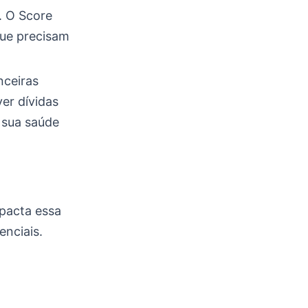
. O Score
que precisam
nceiras
er dívidas
 sua saúde
mpacta essa
enciais.