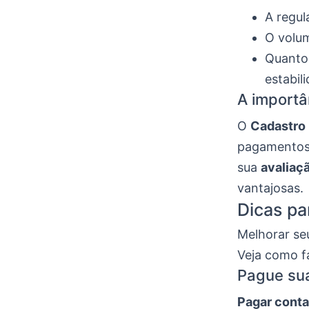
A regul
O volum
Quant
estabil
A importâ
O
Cadastro 
pagamentos 
sua
avaliaç
vantajosas.
Dicas pa
Melhorar se
Veja como fa
Pague sua
Pagar cont