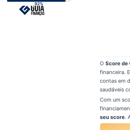
Skip
to
content
O
Score de 
financeira. 
contas em d
saudáveis c
Com um score
financiamen
seu score
. 