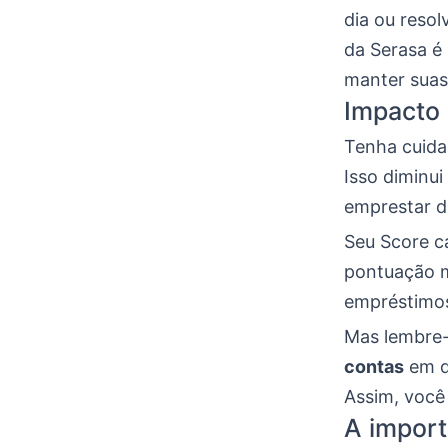
dia ou resol
da Serasa é
manter suas
Impacto 
Tenha cuida
Isso diminui
emprestar di
Seu Score c
pontuação m
empréstimo
Mas lembre-
contas
em di
Assim, você 
A import