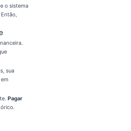
ue o sistema
 Então,
e
nanceira.
que
s, sua
o em
te.
Pagar
órico.