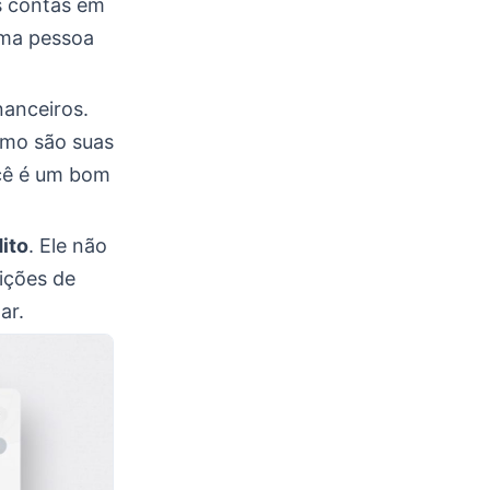
s contas em
uma pessoa
nanceiros.
omo são suas
ocê é um bom
ito
. Ele não
ições de
ar.