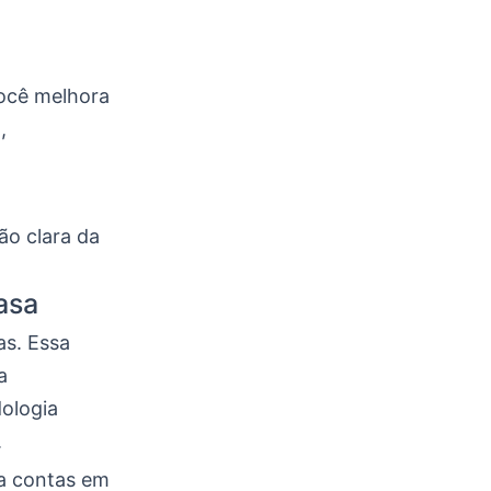
você melhora
,
ão clara da
asa
as. Essa
a
dologia
.
a contas em