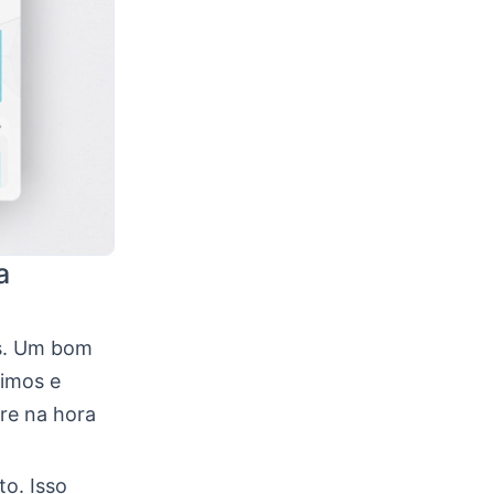
a
os. Um bom
timos e
re na hora
o. Isso