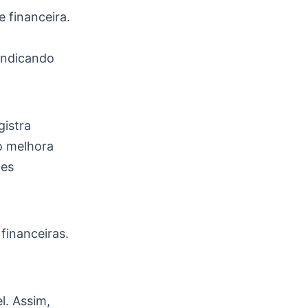
 financeira.
indicando
gistra
o melhora
ões
financeiras.
l. Assim,