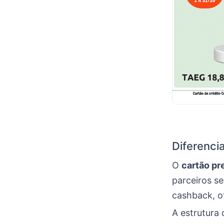
Diferenci
O
cartão p
parceiros s
cashback, o
A estrutura