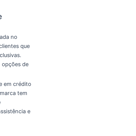
e
nada no
 clientes que
lusivas.
m opções de
e em crédito
A marca tem
e
ssistência e