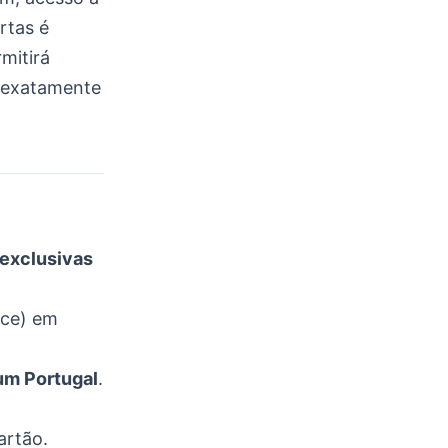
rtas é
mitirá
r exatamente
 exclusivas
nce) em
um Portugal
.
artão.