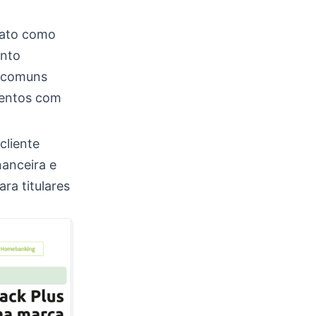
iato como
ento
s comuns
mentos com
cliente
nanceira e
ra titulares