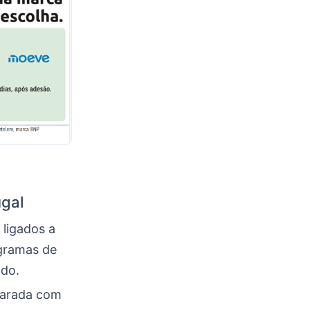
ugal
 ligados a
gramas de
ado.
parada com