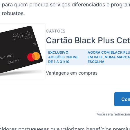
e para quem procura serviços diferenciados e progra
 robustos.
CARTÕES
Cartão Black Plus Ce
EXCLUSIVO:
AGORA COM BLACK PLU
ADESÕES ONLINE
EM VALE, NUMA MARCA
DE 1 A 31/10
ESCOLHA
Vantagens em compras
Com
Você será redirecion
idores portugueses que valorizam benefícios premiu