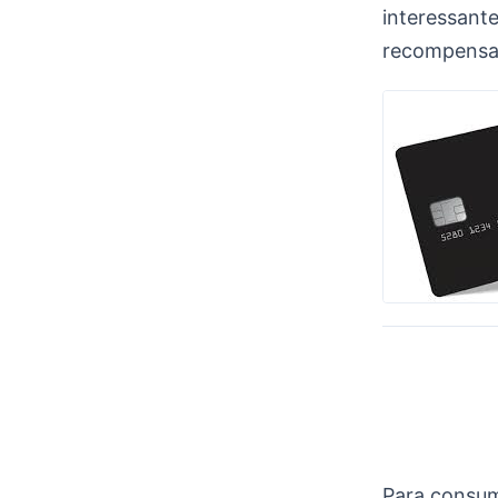
interessant
recompensa
Para consum