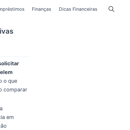
mpréstimos
Finanças
Dicas Financeiras
ivas
olicitar
telem
o o que
mo comparar
a
cia em
ção