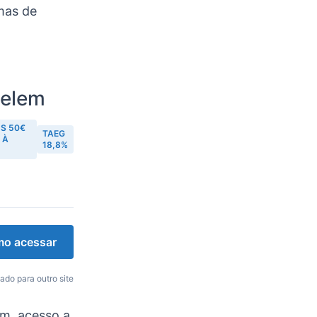
mas de
telem
S 50€
TAEG
 À
18,8%
o acessar
ado para outro site
m, acesso a