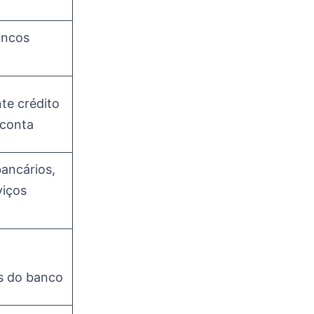
ancos
te crédito
 conta
ancários,
viços
s do banco