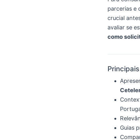
parcerias e 
crucial ante
avaliar se 
como solici
Principai
Apresen
Cetel
Contex
Portuga
Relevân
Guias p
Compara