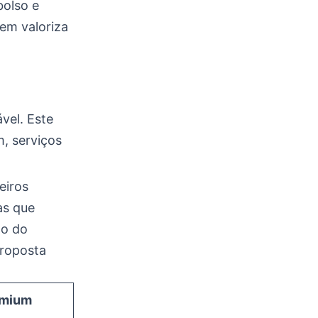
bolso e
em valoriza
ável. Este
, serviços
eiros
as que
do do
roposta
emium