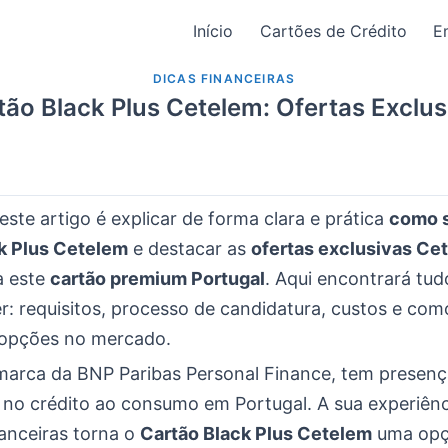
Início
Cartões de Crédito
E
DICAS FINANCEIRAS
tão Black Plus Cetelem: Ofertas Exclus
este artigo é explicar de forma clara e prática
como s
k Plus Cetelem
e destacar as
ofertas exclusivas Ce
a este
cartão premium Portugal
. Aqui encontrará tud
er: requisitos, processo de candidatura, custos e co
 opções no mercado.
marca da BNP Paribas Personal Finance, tem presenç
 no crédito ao consumo em Portugal. A sua experiên
nanceiras torna o
Cartão Black Plus Cetelem
uma op