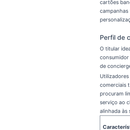
cartões banc
campanhas t
personalizaç
Perfil de 
O titular id
consumidor 
de concierge
Utilizadore
comerciais 
procuram li
serviço ao 
alinhada às
Caracterís