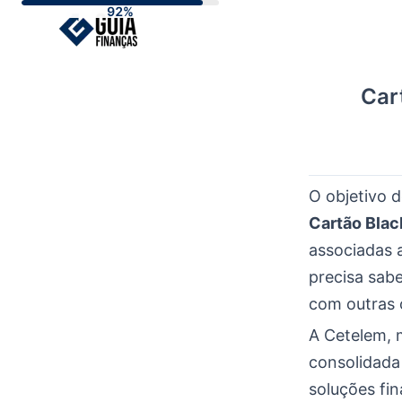
Skip
to
content
Car
O objetivo d
Cartão Blac
associadas 
precisa sab
com outras
A Cetelem, 
consolidada
soluções fi