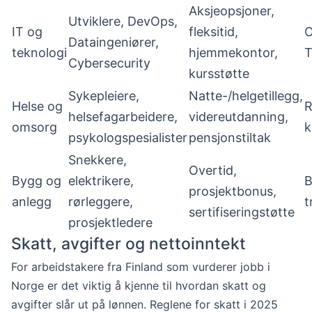
Aksjeopsjoner,
Utviklere, DevOps,
IT og
fleksitid,
O
Dataingeniører,
teknologi
hjemmekontor,
T
Cybersecurity
kursstøtte
Sykepleiere,
Natte-/helgetillegg,
Helse og
R
helsefagarbeidere,
videreutdanning,
omsorg
k
psykologspesialister
pensjonstiltak
Snekkere,
Overtid,
Bygg og
elektrikere,
B
prosjektbonus,
anlegg
rørleggere,
t
sertifiseringstøtte
prosjektledere
Skatt, avgifter og nettoinntekt
For arbeidstakere fra Finland som vurderer jobb i
Norge er det viktig å kjenne til hvordan skatt og
avgifter slår ut på lønnen. Reglene for skatt i 2025