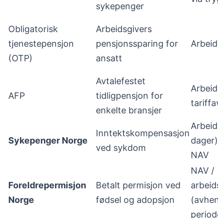
sykepenger
Obligatorisk
Arbeidsgivers
tjenestepensjon
pensjonssparing for
Arbeid
(OTP)
ansatt
Avtalefestet
Arbeid
AFP
tidligpensjon for
tariffa
enkelte bransjer
Arbeid
Inntektskompensasjon
Sykepenger Norge
dager)
ved sykdom
NAV
NAV /
Foreldrepermisjon
Betalt permisjon ved
arbeid
Norge
fødsel og adopsjon
(avhen
period