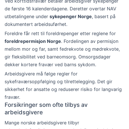
Ved korttidsfravær betaler arbeidsgiver sykepenger
de første 16 kalenderdagene. Deretter overtar NAV
utbetalingene under
sykepenger Norge
, basert på
dokumentert arbeidsuførhet.
Foreldre får rett til foreldrepenger etter reglene for
foreldrepermisjon Norge
. Fordelingen av permisjon
mellom mor og far, samt fedrekvote og mødrekvote,
gir fleksibilitet ved barneomsorg. Omsorgsdager
dekker kortere fravær ved barns sykdom.
Arbeidsgivere må følge regler for
sykefraværsoppfølging og tilrettelegging. Det gir
sikkerhet for ansatte og reduserer risiko for langvarig
fravær.
Forsikringer som ofte tilbys av
arbeidsgivere
Mange norske arbeidsgivere tilbyr