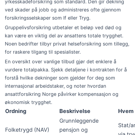
yrkesskadeforsikring som standard. Den gir dekning
ved skader på jobb og administreres ofte gjennom
forsikringsselskaper som If eller Tryg.
Gruppelivsforsikring utbetaler et beløp ved død og
kan være en viktig del av ansattens totale trygghet.
Noen bedrifter tilbyr privat helseforsikring som tillegg,
for raskere tilgang til spesialister.
En oversikt over vanlige tilbud gjør det enklere å
vurdere totalpakka. Sjekk detaljene i kontrakten for å
forstå hvilke dekninger som gjelder for deg som
internasjonal arbeidstaker, og noter hvordan
ansattforsikring Norge påvirker kompensasjon og
økonomisk trygghet.
Ordning
Beskrivelse
Hvem 
Grunnleggende
Stat/a
Folketrygd (NAV)
pensjon og
via tr