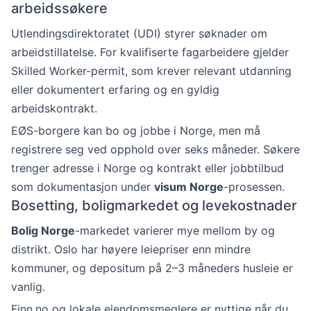
arbeidssøkere
Utlendingsdirektoratet (UDI) styrer søknader om
arbeidstillatelse. For kvalifiserte fagarbeidere gjelder
Skilled Worker-permit, som krever relevant utdanning
eller dokumentert erfaring og en gyldig
arbeidskontrakt.
EØS-borgere kan bo og jobbe i Norge, men må
registrere seg ved opphold over seks måneder. Søkere
trenger adresse i Norge og kontrakt eller jobbtilbud
som dokumentasjon under
visum Norge
-prosessen.
Bosetting, boligmarkedet og levekostnader
Bolig Norge
-markedet varierer mye mellom by og
distrikt. Oslo har høyere leiepriser enn mindre
kommuner, og depositum på 2–3 måneders husleie er
vanlig.
Finn.no og lokale eiendomsmeglere er nyttige når du