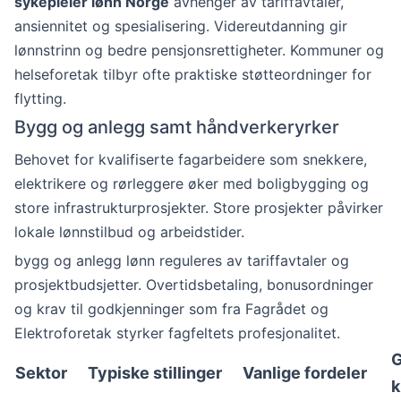
sykepleier lønn Norge
avhenger av tariffavtaler,
ansiennitet og spesialisering. Videreutdanning gir
lønnstrinn og bedre pensjonsrettigheter. Kommuner og
helseforetak tilbyr ofte praktiske støtteordninger for
flytting.
Bygg og anlegg samt håndverkeryrker
Behovet for kvalifiserte fagarbeidere som snekkere,
elektrikere og rørleggere øker med boligbygging og
store infrastrukturprosjekter. Store prosjekter påvirker
lokale lønnstilbud og arbeidstider.
bygg og anlegg lønn reguleres av tariffavtaler og
prosjektbudsjetter. Overtidsbetaling, bonusordninger
og krav til godkjenninger som fra Fagrådet og
Elektroforetak styrker fagfeltets profesjonalitet.
G
Sektor
Typiske stillinger
Vanlige fordeler
k