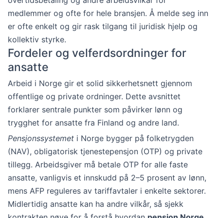
overtidsbetaling og andre arbeidsvilkår for
medlemmer og ofte for hele bransjen. Å melde seg inn
er ofte enkelt og gir rask tilgang til juridisk hjelp og
kollektiv styrke.
Fordeler og velferdsordninger for
ansatte
Arbeid i Norge gir et solid sikkerhetsnett gjennom
offentlige og private ordninger. Dette avsnittet
forklarer sentrale punkter som påvirker lønn og
trygghet for ansatte fra Finland og andre land.
Pensjonssystemet
i Norge bygger på folketrygden
(NAV), obligatorisk tjenestepensjon (OTP) og private
tillegg. Arbeidsgiver må betale OTP for alle faste
ansatte, vanligvis et innskudd på 2–5 prosent av lønn,
mens AFP reguleres av tariffavtaler i enkelte sektorer.
Midlertidig ansatte kan ha andre vilkår, så sjekk
kontrakten nøye for å forstå hvordan
pensjon Norge