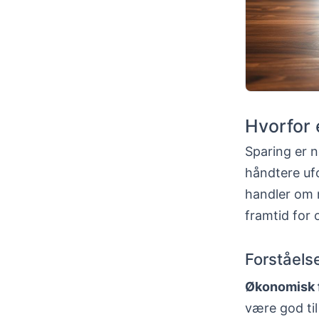
Hvorfor 
Sparing er n
håndtere ufor
handler om m
framtid for o
Forståels
Økonomisk f
være god til