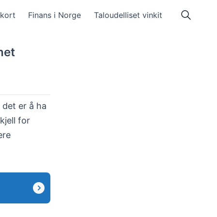
tkort
Finans i Norge
Taloudelliset vinkit
het
g det er å ha
jell for
ere