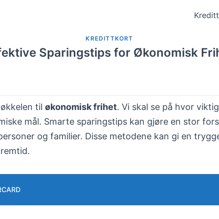
Kredit
KREDITTKORT
fektive Sparingstips for Økonomisk Fri
økkelen til
økonomisk frihet
. Vi skal se på hvor vikti
iske mål. Smarte sparingstips kan gjøre en stor forsk
personer og familier. Disse metodene kan gi en trygg
remtid.
RCARD