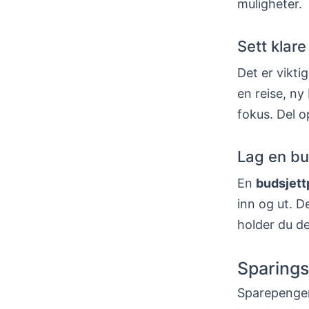
muligheter.
Sett klar
Det er vikt
en reise, ny
fokus. Del o
Lag en bu
En
budsjett
inn og ut. D
holder du de
Sparings
Sparepenger 