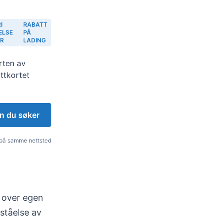
I
RABATT
ELSE
PÅ
ER
LADING
arten av
ttkortet
n du søker
i på samme nettsted
l over egen
ståelse av