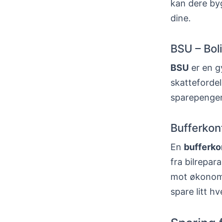
kan dere by
dine.
BSU – Bol
BSU
er en gy
skattefordel
sparepengen
Bufferkont
En
bufferko
fra bilrepar
mot økonomi
spare litt hv