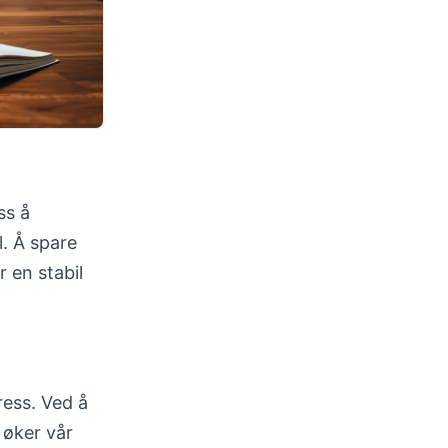
ss å
l. Å spare
 en stabil
ress. Ved å
 øker vår