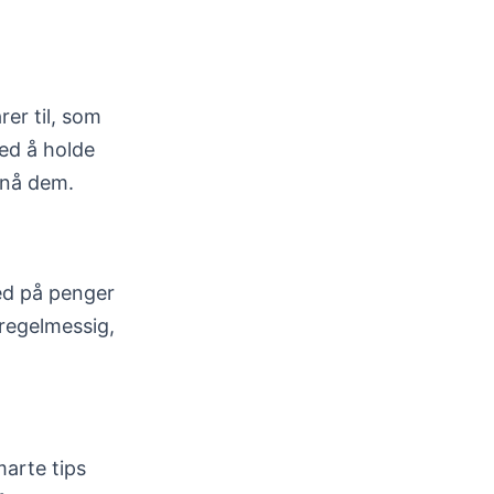
rer til, som
med å holde
å nå dem.
ed på penger
 regelmessig,
marte tips