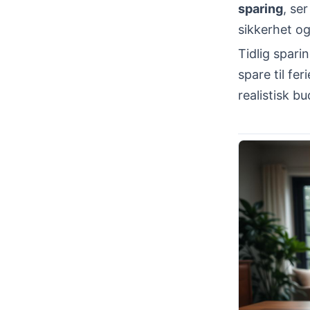
sparing
, se
sikkerhet og
Tidlig spari
spare til fer
realistisk b