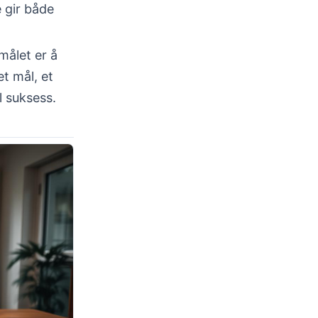
 gir både
målet er å
et mål, et
l suksess.