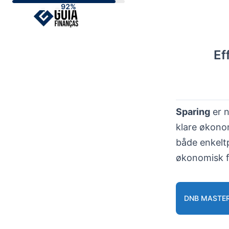
Skip
to
content
Ef
Sparing
er n
klare økonom
både enkelt
økonomisk f
DNB MASTE