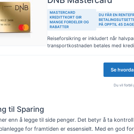
MASTERCARD
DU FÅR EN RENTEFR
KREDITTKORT GIR
BETALINGSUTSETT
MANGE FORDELER OG
PÅ OPPTIL 45 DAG
RABATTER
Reiseforsikring er inkludert når halvp
transportkostnaden betales med kredi
Se hvorda
Du vil forbl
g til Sparing
er enn å legge til side penger. Det betyr å ta kontrol
lanlegge for framtiden er essensielt. Med en god for