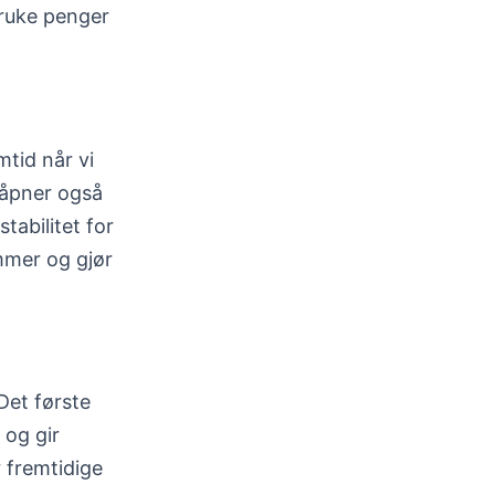
bruke penger
mtid når vi
 åpner også
tabilitet for
mmer og gjør
Det første
 og gir
 fremtidige