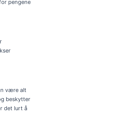
 for pengene
r
okser
an være alt
og beskytter
 det lurt å