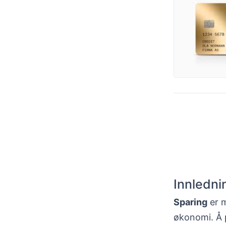
Innlednin
Sparing
er m
økonomi. Å p