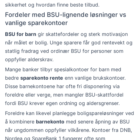
sikkerhet og hvordan finne beste tilbud.
Fordeler med BSU-lignende løsninger vs
vanlige sparekontoer
BSU for barn
gir skattefordeler og sterk motivasjon
når målet er bolig. Unge sparere får god rentevekt og
statlig fradrag ved ordinær BSU for personer som
oppfyller alderskrav.
Mange banker tilbyr spesialkontoer for barn med
bedre
sparekonto rente
enn vanlige brukskontoer.
Disse barnekontoene har ofte fri disponering via
foreldre eller verge, men mangler BSU-skattfordel
fordi BSU krever egen ordning og aldersgrenser.
Foreldre kan likevel planlegge boligspareløsninger ved
å kombinere
barnekonto
med senere åpning av BSU
når ungdommen oppfyller vilkårene. Kontoer fra DNB,
Nordea og SpareBank 1 fungerer ofte som