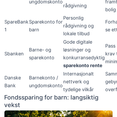
ungdomskonto
framt
rådgivning
bolig
Personlig
SpareBank
Sparekonto for
Forha
rådgivning og
1
barn
se et
lokale tilbud
Gode digitale
Pass 
Barne- og
løsninger og
Sbanken
krav t
sparekonto
konkurransedyktig
mini
sparekonto rente
Internasjonalt
Samm
Danske
Barnekonto /
nettverk og
gebyr
Bank
ungdomskonto
tydelige vilkår
overf
Fondssparing for barn: langsiktig
vekst