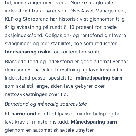
tid, men svinger mer i verdi. Norske og globale
indeksfond fra aktører som DNB Asset Management,
KLP og Storebrand har historisk vist gjennomsnittlig
årlig avkastning på rundt 6–10 prosent for brede
aksjeindeksfond. Obligasjon- og rentefond gir lavere
svingninger og mer stabilitet, noe som reduserer
fondssparing risiko
for kortere horisonter.
Blandede fond og indeksfond er gode alternativer for
dem som vil ha enkel forvaltning og lave kostnader.
Indeksfond passer spesielt for
månedsparing barn
som skal stå lenge, siden lave gebyrer øker
nettoavkastningen over tid.
Barnefond og månedlig spareavtale
Et
barnefond
er ofte tilpasset mindre beløp og har
lavt krav til minsteinnskudd.
Månedsparing barn
gjennom en automatisk avtale utnytter