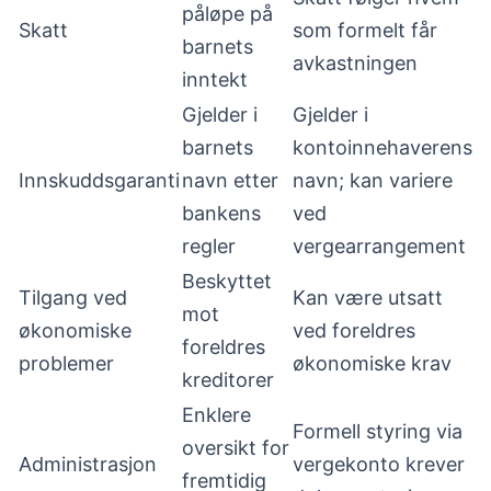
påløpe på
Skatt
som formelt får
barnets
avkastningen
inntekt
Gjelder i
Gjelder i
barnets
kontoinnehaverens
Innskuddsgaranti
navn etter
navn; kan variere
bankens
ved
regler
vergearrangement
Beskyttet
Tilgang ved
Kan være utsatt
mot
økonomiske
ved foreldres
foreldres
problemer
økonomiske krav
kreditorer
Enklere
Formell styring via
oversikt for
Administrasjon
vergekonto krever
fremtidig