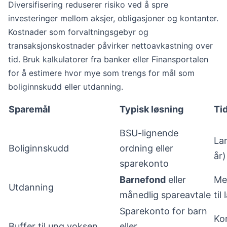
Diversifisering reduserer risiko ved å spre
investeringer mellom aksjer, obligasjoner og kontanter.
Kostnader som forvaltningsgebyr og
transaksjonskostnader påvirker nettoavkastning over
tid. Bruk kalkulatorer fra banker eller Finansportalen
for å estimere hvor mye som trengs for mål som
boliginnskudd eller utdanning.
Sparemål
Typisk løsning
Ti
BSU-lignende
La
Boliginnskudd
ordning eller
år)
sparekonto
Barnefond
eller
Me
Utdanning
månedlig spareavtale
til
Sparekonto for barn
Kor
Buffer til ung voksen
eller