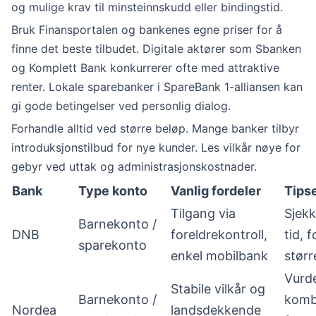
og mulige krav til minsteinnskudd eller bindingstid.
Bruk Finansportalen og bankenes egne priser for å
finne det beste tilbudet. Digitale aktører som Sbanken
og Komplett Bank konkurrerer ofte med attraktive
renter. Lokale sparebanker i SpareBank 1-alliansen kan
gi gode betingelser ved personlig dialog.
Forhandle alltid ved større beløp. Mange banker tilbyr
introduksjonstilbud for nye kunder. Les vilkår nøye for
gebyr ved uttak og administrasjonskostnader.
Bank
Type konto
Vanlig fordeler
Tips
Tilgang via
Sjekk
Barnekonto /
DNB
foreldrekontroll,
tid, 
sparekonto
enkel mobilbank
størr
Vurd
Stabile vilkår og
Barnekonto /
komb
Nordea
landsdekkende