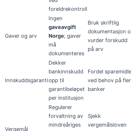
ved
foreldrekontroll
Ingen
Bruk skriftlig
gaveavgift
dokumentasjon 
Gaver og arv
Norge
; gaver
vurder forskudd
må
på arv
dokumenteres
Dekker
bankinnskudd
Fordel sparemidl
Innskuddsgaranti
opp til
ved behov på fle
garantibeløpet
banker
per institusjon
Regulerer
forvaltning av
Sjekk
mindreåriges
vergemålsloven
Vergemål