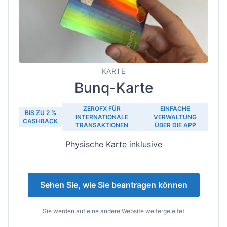
KARTE
Bunq-Karte
ZEROFX FÜR
EINFACHE
BIS ZU 2 %
INTERNATIONALE
VERWALTUNG
CASHBACK
TRANSAKTIONEN
ÜBER DIE APP
Physische Karte inklusive
Sehen Sie, wie Sie beantragen können
Sie werden auf eine andere Website weitergeleitet