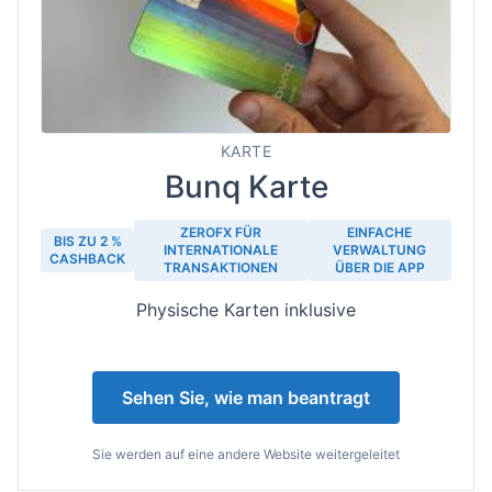
KARTE
Bunq Karte
ZEROFX FÜR
EINFACHE
BIS ZU 2 %
INTERNATIONALE
VERWALTUNG
CASHBACK
TRANSAKTIONEN
ÜBER DIE APP
Physische Karten inklusive
Sehen Sie, wie man beantragt
Sie werden auf eine andere Website weitergeleitet