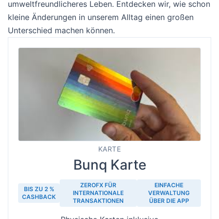
umweltfreundlicheres Leben. Entdecken wir, wie schon
kleine Änderungen in unserem Alltag einen großen
Unterschied machen können.
KARTE
Bunq Karte
ZEROFX FÜR
EINFACHE
BIS ZU 2 %
INTERNATIONALE
VERWALTUNG
CASHBACK
TRANSAKTIONEN
ÜBER DIE APP