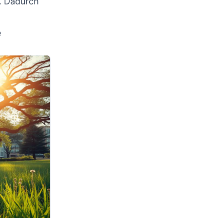
l. Dadurch
e