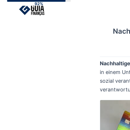
Skip
to
content
Nachh
Nachhaltige
in einem Un
sozial veran
verantwortu