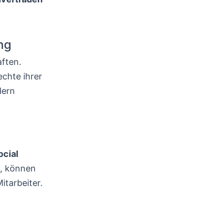
ng
aften.
echte ihrer
dern
ocial
n, können
itarbeiter.