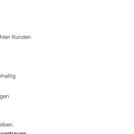
ehlen Kunden
hhaltig
ngen
eiben.
vertrauen