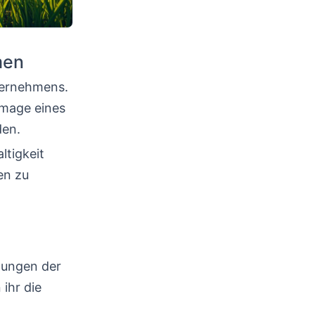
men
nternehmens.
Image eines
den.
tigkeit
en zu
lungen der
ihr die