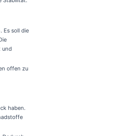
Stabilität.
 Es soll die
Die
t und
en offen zu
ick haben.
hadstoffe