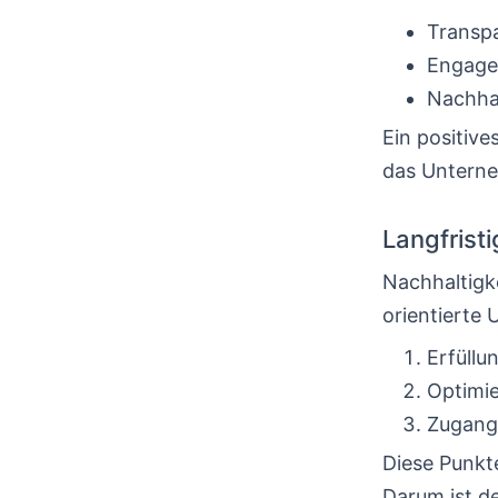
Transpa
Engagem
Nachha
Ein positiv
das Unterne
Langfrist
Nachhaltigke
orientierte 
Erfüllu
Optimi
Zugang
Diese Punkt
Darum ist d