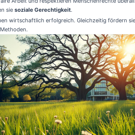
faire Arbeit und respektieren Menschenrechte überal
en sie
soziale Gerechtigkeit
.
ben wirtschaftlich erfolgreich. Gleichzeitig fördern si
 Methoden.