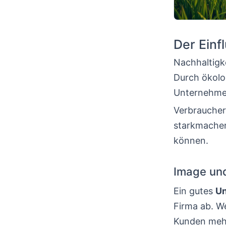
Der Einf
Nachhaltigke
Durch ökolo
Unternehmen
Verbraucher
starkmachen
können.
Image und
Ein gutes
U
Firma ab. We
Kunden mehr