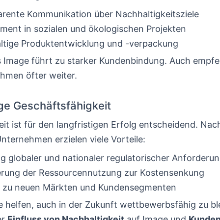
rente Kommunikation über Nachhaltigkeitsziele
ent in sozialen und ökologischen Projekten
ltige Produktentwicklung und -verpackung
es Image führt zu starker Kundenbindung. Auch empf
hmen öfter weiter.
ige Geschäftsfähigkeit
it ist für den langfristigen Erfolg entscheidend. Nac
Unternehmen erzielen viele Vorteile:
ng globaler und nationaler regulatorischer Anforderu
erung der Ressourcennutzung zur Kostensenkung
 zu neuen Märkten und Kundensegmenten
e helfen, auch in der Zukunft wettbewerbsfähig zu bl
er
Einfluss von Nachhaltigkeit
auf Image und
Kunden