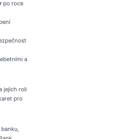
y
po roce
pení
bezpečnost
debetními a
jejich roli
karet pro
 banku,
Bank,