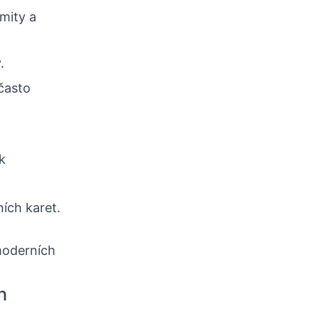
imity a
.
často
k
ích karet.
moderních
h