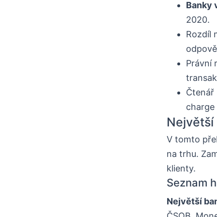
Banky 
2020.
Rozdíl 
odpověd
Právní
transak
Čtenář 
charge 
Největší
V tomto přeh
na trhu. Zam
klienty.
Seznam hl
Největší ba
ČSOB, Monet