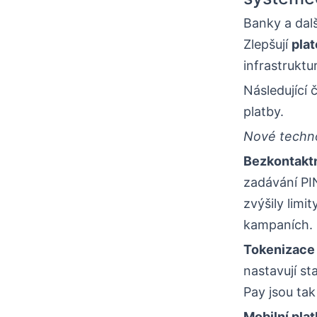
Banky a dal
Zlepšují
pla
infrastruktu
Následující č
platby.
Nové techno
Bezkontaktn
zadávání PI
zvýšily limi
kampaních.
Tokenizace
nastavují st
Pay jsou tak
Mobilní pla