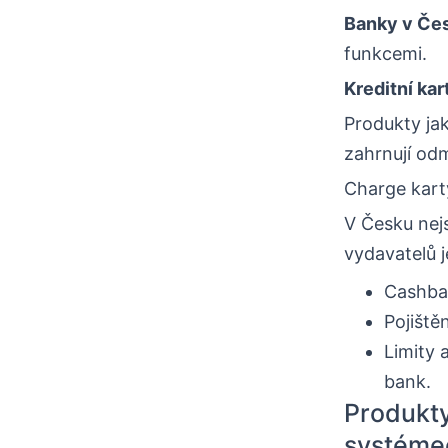
Banky v Če
funkcemi.
Kreditní kar
Produkty jak
zahrnují odm
Charge kart
V Česku nejs
vydavatelů j
Cashba
Pojiště
Limity 
bank.
Produkty
systéme