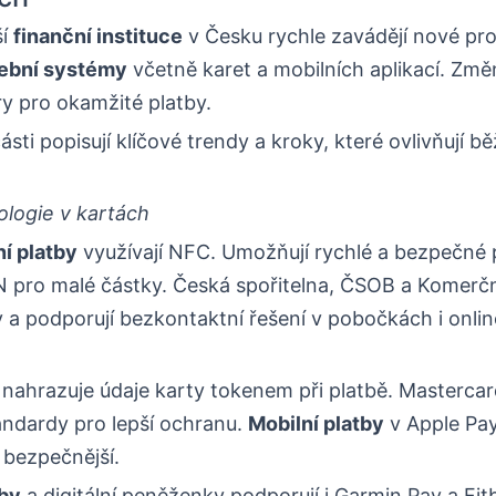
ší
finanční instituce
v Česku rychle zavádějí nové pro
tební systémy
včetně karet a mobilních aplikací. Změn
ry pro okamžité platby.
ásti popisují klíčové trendy a kroky, které ovlivňují bě
logie v kartách
í platby
využívají NFC. Umožňují rychlé a bezpečné 
N pro malé částky. Česká spořitelna, ČSOB a Komerč
ty a podporují bezkontaktní řešení v pobočkách i onlin
nahrazuje údaje karty tokenem při platbě. Mastercar
andardy pro lepší ochranu.
Mobilní platby
v Apple Pa
 bezpečnější.
tby
a digitální peněženky podporují i Garmin Pay a Fitb