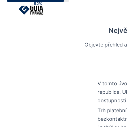
Skip
to
content
Nejvě
Objevte přehled a
V tomto úvo
republice. U
dostupnosti 
Trh platební
bezkontaktní