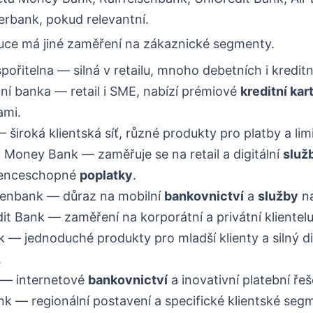
rbank, pokud relevantní.
tuce má jiné zaměření na zákaznické segmenty.
pořitelna — silná v retailu, mnoho debetních i kreditn
í banka — retail i SME, nabízí prémiové
kreditní kar
mi.
široká klientská síť, různé produkty pro platby a limi
Money Bank — zaměřuje se na retail a digitální
služ
enceschopné
poplatky
.
senbank — důraz na mobilní
bankovnictví
a
služby
na
it Bank — zaměření na korporátní a privátní klientelu
k — jednoduché produkty pro mladší klienty a silný di
.
— internetové
bankovnictví
a inovativní platební řeš
k — regionální postavení a specifické klientské seg