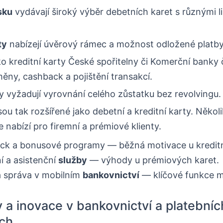
sku
vydávají široký výběr debetních karet s různými l
ty
nabízejí úvěrový rámec a možnost odložené platby
o kreditní karty České spořitelny či Komerční banky 
ěny, cashback a pojištění transakcí.
y vyžadují vyrovnání celého zůstatku bez revolvingu.
ou tak rozšířené jako debetní a kreditní karty. Několi
e nabízí pro firemní a prémiové klienty.
ck a bonusové programy — běžná motivace u kreditn
ní a asistenční
služby
— výhody u prémiových karet.
a správa v mobilním
bankovnictví
— klíčové funkce 
 a inovace v bankovnictví a platebníc
ch