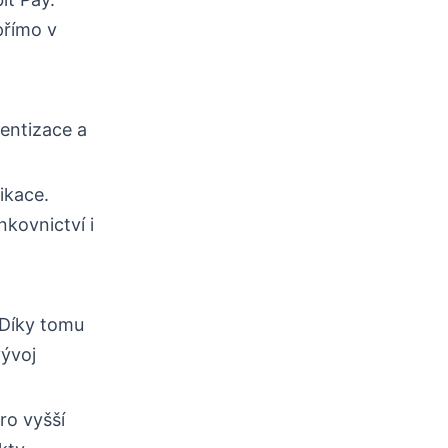
přímo v
tentizace a
ikace.
kovnictví i
. Díky tomu
vývoj
ro vyšší