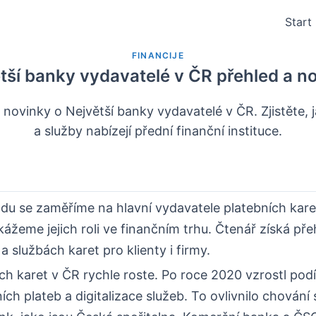
Start
FINANCIJE
tší banky vydavatelé v ČR přehled a n
 novinky o Největší banky vydavatelé v ČR. Zjistěte, j
a služby nabízejí přední finanční instituce.
du se zaměříme na hlavní vydavatele platebních kare
kážeme jejich roli ve finančním trhu. Čtenář získá pře
a službách karet pro klienty i firmy.
ch karet v ČR rychle roste. Po roce 2020 vzrostl podí
ch plateb a digitalizace služeb. To ovlivnilo chování 