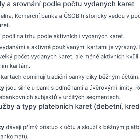
íly a srovnání podle počtu vydaných karet
telna, Komerční banka a ČSOB historicky vedou v po
ret.
í podíl na trhu podle aktivních i vydaných karet.
 vydanými a aktivně používanými kartami je výrazný.
velký počet vydaných karet, ale méně aktivních kvůli
ním kartám.
 kartách dominují tradiční banky díky běžným účtům.
ty
jsou silné u bank s odměnami a úvěrovými limity. Ro
nebankovních subjektů v určitých segmentech.
užby a typy platebních karet (debetní, kredi
ty
dávají přímý přístup k účtu a slouží k běžným platb
bankomatů.