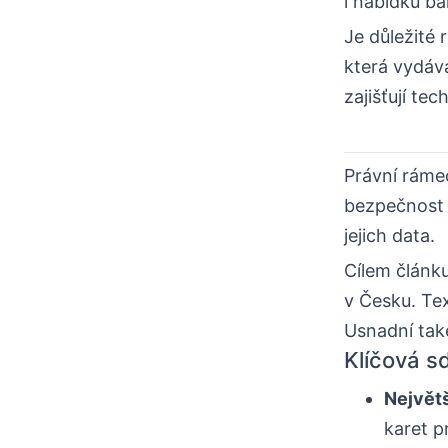
i nabídku b
Je důležité 
která vydává
zajišťují te
Právní ráme
bezpečnost a
jejich data.
Cílem článku
v Česku. Te
Usnadní tak
Klíčová s
Největ
karet p