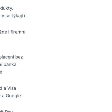
dukty.
y se týkají i
žné i firemní
placení bez
ní banka
e
d a Visa
y a Google
it Pay.