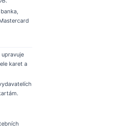
OB.
e banka,
a Mastercard
 upravuje
ele karet a
vydavatelích
kartám.
tebních