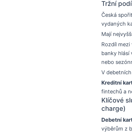
Tržní pod
Česká spoři
vydaných ka
Mají nejvyšš
Rozdíl mezi
banky hlásí 
nebo sezón
V debetních
Kreditní kar
fintechů a 
Klíčové sl
charge)
Debetní kar
výběrům z 