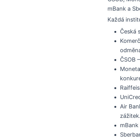
mBank a Sbe
Každá insti
Česká s
Komerčn
odměna
ČSOB — 
Moneta 
konkur
Raiffei
UniCred
Air Ban
zážitek
mBank 
Sberban