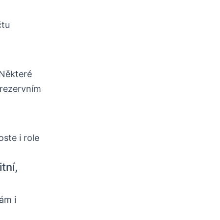
čtu
 Některé
 rezervním
ste i role
tní,
ám i