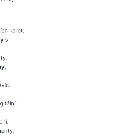
ích karet.
ty
s
ty.
by
,
víc.
.
gitální
ení.
menty.