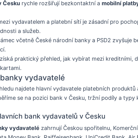
v Česku
rychle rozšiřují bezkontaktní a
mobilní platb
mezi vydavatelem a platební sítí je zásadní pro pocho
nosti a služeb.
 rámec včetně České národní banky a PSD2 zvyšuje 
cí.
získá praktický přehled, jak vybírat mezi kreditními, 
kartami.
 banky vydavatelé
ledu najdete hlavní vydavatele platebních produktů a 
ěříme se na pozici bank v Česku, tržní podíly a typy 
avních bank vydavatelů v Česku
nky vydavatelé
zahrnují Českou spořitelnu, Komerční
a Money Bank, Raiffeisenbank, UniCredit Bank, Air 