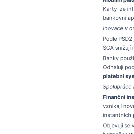
Karty lze in
bankovní apl
Inovace v o
Podle PSD2 j
SCA snižují 
Banky použív
Odhalují pod
platební sy
Spolupráce 
Finanční in
vznikají nov
instantních 
Objevují se 