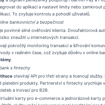
tegrovat do aplikací a nastavit limity nebo zamknout 
ikaci. To zvyšuje kontrolu a pohodlí uživatelů.
nline bankovnictví a bezpečnost
e povinné silné ověřování klienta. Dvoufaktorová au
riziko zneužití u internetových transakcí.
ají pokročilý monitoring transakcí a šifrování komun
vody v reálném čase, což zvyšuje důvěru v online ban
stémy
.
bank s fintechy
stituce
otevírají API pro třetí strany a licencují služby
é platební produkty. Partnerství s fintechy urychluje 
plateb a inovací pro B2B.
virtuální karty pro e-commerce a jednorázové karty p