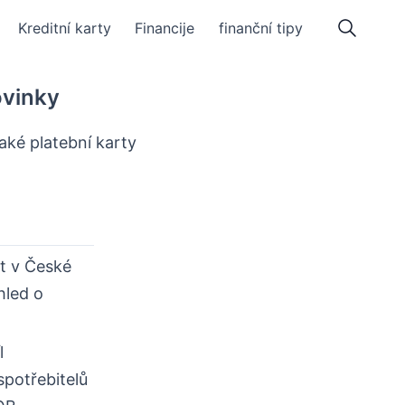
Kreditní karty
Financije
finanční tipy
ovinky
aké platební karty
t v České
hled o
l
spotřebitelů