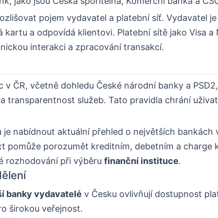
ank, jako jsou Česká spořitelna, Komerční banka a ČS
rozlišovat pojem vydavatel a platební síť. Vydavatel j
 kartu a odpovídá klientovi. Platební sítě jako Visa 
chnickou interakci a zpracování transakcí.
c v ČR, včetně dohledu České národní banky a PSD2,
 transparentnost služeb. Tato pravidla chrání uživat
 je nabídnout aktuální přehled o největších bankách 
xt pomůže porozumět kreditním, debetním a charge 
é rozhodování při výběru
finanční instituce
.
dělení
ší banky vydavatelé
v Česku ovlivňují dostupnost pla
ro širokou veřejnost.