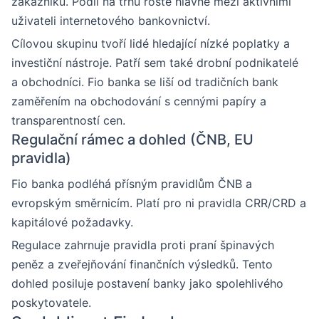
zákazníků. Podíl na trhu roste hlavně mezi aktivními
uživateli internetového bankovnictví.
Cílovou skupinu tvoří lidé hledající nízké poplatky a
investiční nástroje. Patří sem také drobní podnikatelé
a obchodníci. Fio banka se liší od tradičních bank
zaměřením na obchodování s cennými papíry a
transparentností cen.
Regulační rámec a dohled (ČNB, EU
pravidla)
Fio banka podléhá přísným pravidlům ČNB a
evropským směrnicím. Platí pro ni pravidla CRR/CRD a
kapitálové požadavky.
Regulace zahrnuje pravidla proti praní špinavých
peněz a zveřejňování finančních výsledků. Tento
dohled posiluje postavení banky jako spolehlivého
poskytovatele.