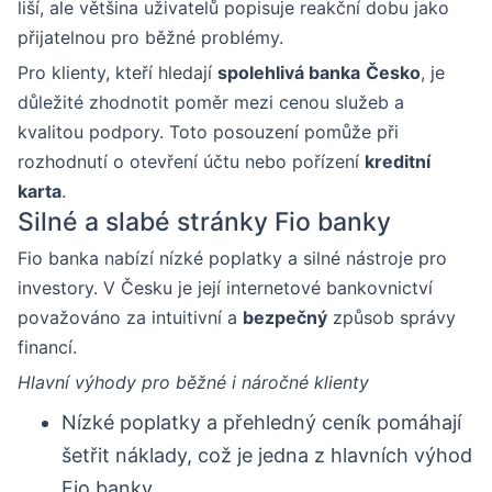
liší, ale většina uživatelů popisuje reakční dobu jako
přijatelnou pro běžné problémy.
Pro klienty, kteří hledají
spolehlivá banka
Česko
, je
důležité zhodnotit poměr mezi cenou služeb a
kvalitou podpory. Toto posouzení pomůže při
rozhodnutí o otevření účtu nebo pořízení
kreditní
karta
.
Silné a slabé stránky Fio banky
Fio banka nabízí nízké poplatky a silné nástroje pro
investory. V Česku je její internetové bankovnictví
považováno za intuitivní a
bezpečný
způsob správy
financí.
Hlavní výhody pro běžné i náročné klienty
Nízké poplatky a přehledný ceník pomáhají
šetřit náklady, což je jedna z hlavních výhod
Fio banky.