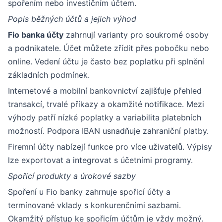
spořením nebo investičním účtem.
Popis běžných účtů a jejich výhod
Fio banka účty
zahrnují varianty pro soukromé osoby
a podnikatele. Účet můžete zřídit přes pobočku nebo
online. Vedení účtu je často bez poplatku při splnění
základních podmínek.
Internetové a mobilní bankovnictví zajišťuje přehled
transakcí, trvalé příkazy a okamžité notifikace. Mezi
výhody patří nízké poplatky a variabilita platebních
možností. Podpora IBAN usnadňuje zahraniční platby.
Firemní účty nabízejí funkce pro více uživatelů. Výpisy
lze exportovat a integrovat s účetními programy.
Spořicí produkty a úrokové sazby
Spoření u Fio banky zahrnuje spořicí účty a
termínované vklady s konkurenčními sazbami.
Okamžitý přístup ke spořicím účtům je vždy možný.