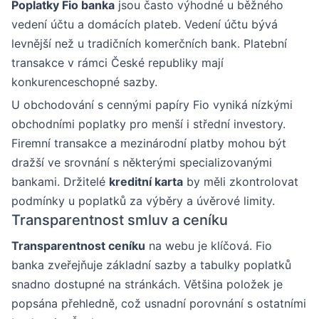
Poplatky Fio banka
jsou často výhodné u běžného
vedení účtu a domácích plateb. Vedení účtu bývá
levnější než u tradičních komerčních bank. Platební
transakce v rámci České republiky mají
konkurenceschopné sazby.
U obchodování s cennými papíry Fio vyniká nízkými
obchodními poplatky pro menší i střední investory.
Firemní transakce a mezinárodní platby mohou být
dražší ve srovnání s některými specializovanými
bankami. Držitelé
kreditní karta
by měli zkontrolovat
podmínky u poplatků za výběry a úvěrové limity.
Transparentnost smluv a ceníku
Transparentnost ceníku
na webu je klíčová. Fio
banka zveřejňuje základní sazby a tabulky poplatků
snadno dostupné na stránkách. Většina položek je
popsána přehledně, což usnadní porovnání s ostatními