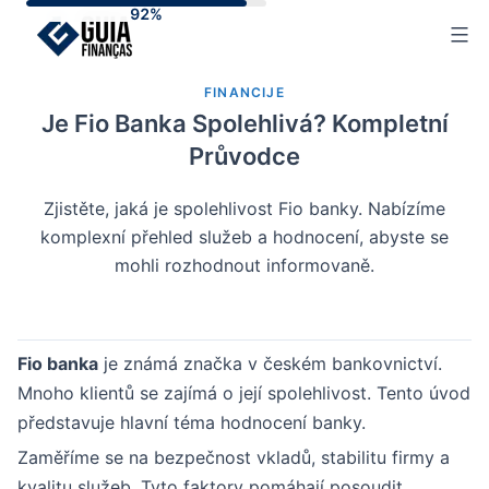
Skip
to
content
FINANCIJE
Je Fio Banka Spolehlivá? Kompletní
Průvodce
Zjistěte, jaká je spolehlivost Fio banky. Nabízíme
komplexní přehled služeb a hodnocení, abyste se
mohli rozhodnout informovaně.
Fio banka
je známá značka v českém bankovnictví.
Mnoho klientů se zajímá o její spolehlivost. Tento úvod
představuje hlavní téma hodnocení banky.
Zaměříme se na bezpečnost vkladů, stabilitu firmy a
kvalitu služeb. Tyto faktory pomáhají posoudit