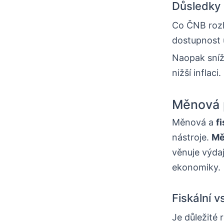
Důsledky 
Co ČNB rozh
dostupnost 
Naopak sníž
nižší inflac
Měnová p
Měnová a
fi
nástroje.
Mě
věnuje výdaj
ekonomiky.
Fiskální v
Je důležité 