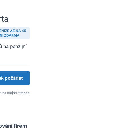
rta
ENÍZE AŽ NA 45
NÍ ZDARMA
ů na penzijní
jak požádat
 na stejné stránce
ování firem