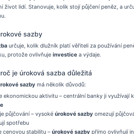
 život lidí. Stanovuje, kolik stojí půjčení peněz, a urč
hu.
úrokové sazby
zba
určuje, kolik dlužník platí věřiteli za používání pen
u, protože ovlivňuje
investice
a výdaje.
roč je úroková sazba důležitá
úrokové sazby
má několik důvodů:
e ekonomickou aktivitu – centrální banky ji využívají k
ce
je půjčování – vysoké
úrokové sazby
omezují půjčová
jí spotřebu
je cenovou stabilitu –
úrokové sazby
přímo ovlivňují in