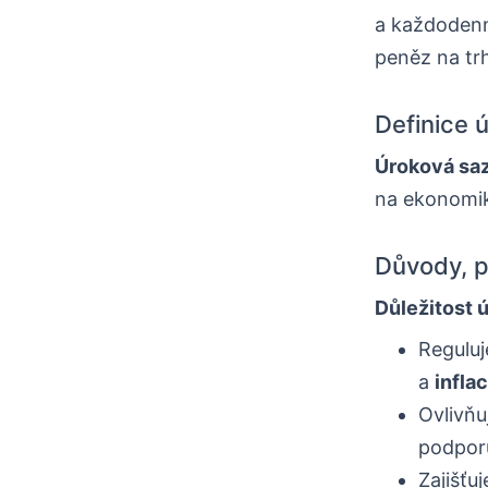
a každodenní
peněz na tr
Definice 
Úroková sa
na ekonomik
Důvody, p
Důležitost 
Reguluj
a
infla
Ovlivňu
podporu
Zajišťu