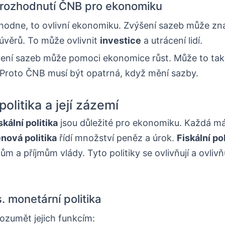
rozhodnutí ČNB pro ekonomiku
odne, to ovlivní ekonomiku. Zvýšení sazeb může zn
úvěrů. To může ovlivnit
investice
a utrácení lidí.
ení sazeb může pomoci ekonomice růst. Může to tak
i. Proto ČNB musí být opatrná, když mění sazby.
olitika a její zázemí
skální politika
jsou důležité pro ekonomiku. Každá má 
nová politika
řídí množství peněz a úrok.
Fiskální pol
ům a příjmům vlády. Tyto politiky se ovlivňují a ovlivňu
s. monetární politika
rozumět jejich funkcím: