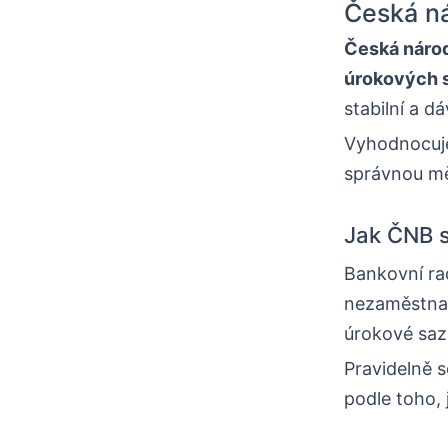
Česká ná
Česká náro
úrokových 
stabilní a 
Vyhodnocuje 
správnou mě
Jak ČNB s
Bankovní ra
nezaměstnan
úrokové saz
Pravidelně s
podle toho, 