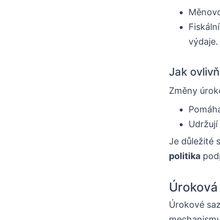
Měnovou
Fiskáln
výdaje.
Jak ovliv
Změny úroko
Pomáhaj
Udržují
Je důležité 
politika
podp
Úroková s
Úrokové saz
mechanismy. 