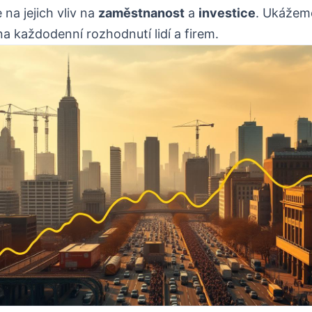
na jejich vliv na
zaměstnanost
a
investice
. Ukážeme
a každodenní rozhodnutí lidí a firem.