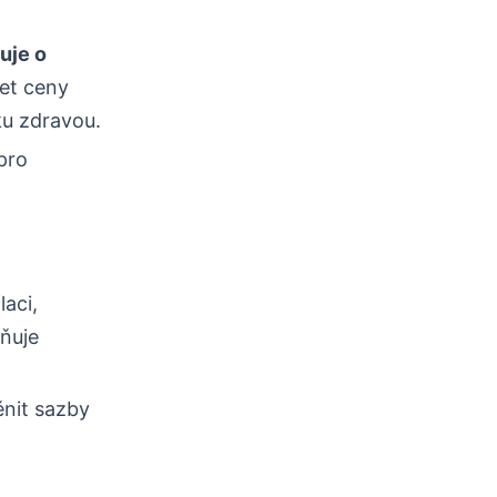
uje o
žet ceny
ku zdravou.
pro
aci,
ňuje
nit sazby