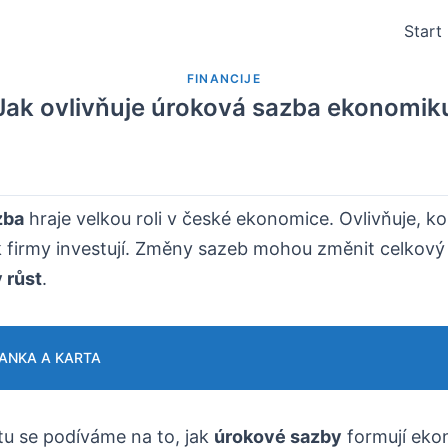
Start
FINANCIJE
Jak ovlivňuje úroková sazba ekonomik
zba
hraje velkou roli v české ekonomice. Ovlivňuje, kol
ak firmy investují. Změny sazeb mohou změnit celkový
 růst
.
ANKA A KARTA
tu se podíváme na to, jak
úrokové sazby
formují eko