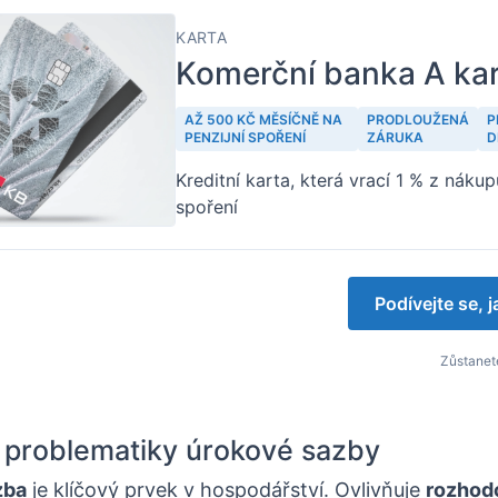
KARTA
Komerční banka A ka
AŽ 500 KČ MĚSÍČNĚ NA
PRODLOUŽENÁ
P
PENZIJNÍ SPOŘENÍ
ZÁRUKA
D
Kreditní karta, která vrací 1 % z nákup
spoření
Podívejte se, 
Zůstanete
 problematiky úrokové sazby
zba
je klíčový prvek v hospodářství. Ovlivňuje
rozhod