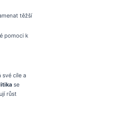
amenat těžší
é pomoci k
své cíle a
itika
se
jí růst