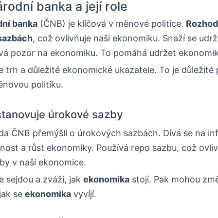
rodní banka a její role
dní banka
(ČNB) je klíčová v měnové politice.
Rozhod
sazbách
, což ovlivňuje naši ekonomiku. Snaží se udr
dává pozor na ekonomiku. To pomáhá udržet ekonomi
trh a důležité ekonomické ukazatele. To je důležité 
novou politiku.
tanovuje úrokové sazby
da ČNB přemýšlí o úrokových sazbách. Dívá se na infl
ost a růst ekonomiky. Používá repo sazbu, což ovliv
by v naší ekonomice.
e sejdou a zváží, jak
ekonomika
stojí. Pak mohou změ
jak se
ekonomika
vyvíjí.