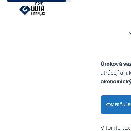
Skip
to
content
Úroková sa
utrácejí a j
ekonomický
KOMERČNÍ B
V tomto tex