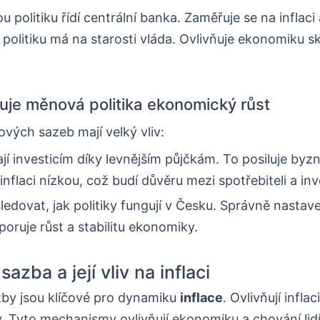
 politiku řídí centrální banka. Zaměřuje se na inflaci a
í politiku má na starosti vláda. Ovlivňuje ekonomiku s
ňuje měnová politika ekonomický růst
vých sazeb mají velký vliv:
í investicím díky levnějším půjčkám. To posiluje byzn
 inflaci nízkou, což budí důvěru mezi spotřebiteli a inv
sledovat, jak politiky fungují v Česku. Správně nasta
oruje růst a stabilitu ekonomiky.
azba a její vliv na inflaci
by jsou klíčové pro dynamiku
inflace
. Ovlivňují infla
Tyto mechanismy ovlivňují ekonomiku a chování lidí.