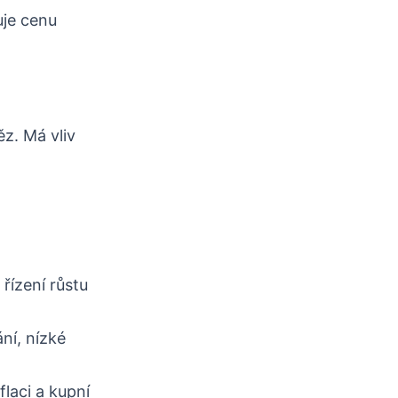
uje cenu
ěz. Má vliv
 řízení růstu
ní, nízké
flaci a kupní