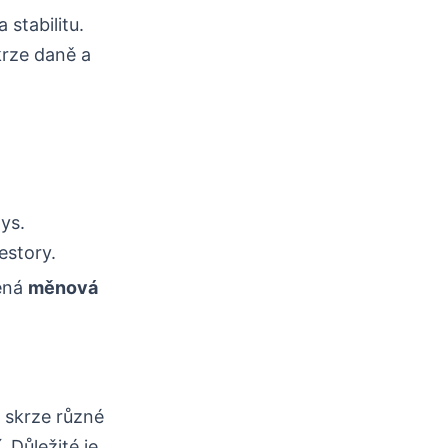
 stabilitu.
krze daně a
ys.
estory.
vená
měnová
ci skrze různé
 Důležité je