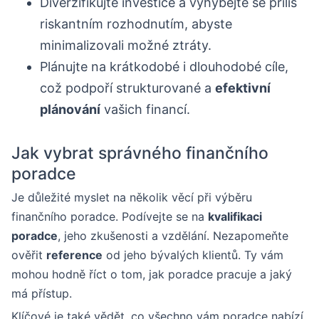
Diverzifikujte investice a vyhýbejte se příliš
riskantním rozhodnutím, abyste
minimalizovali možné ztráty.
Plánujte na krátkodobé i dlouhodobé cíle,
což podpoří strukturované a
efektivní
plánování
vašich financí.
Jak vybrat správného finančního
poradce
Je důležité myslet na několik věcí při výběru
finančního poradce. Podívejte se na
kvalifikaci
poradce
, jeho zkušenosti a vzdělání. Nezapomeňte
ověřit
reference
od jeho bývalých klientů. Ty vám
mohou hodně říct o tom, jak poradce pracuje a jaký
má přístup.
Klíčové je také vědět, co všechno vám poradce nabízí