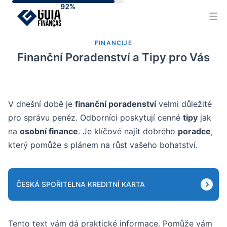
Skip
to
content
FINANCIJE
Finanční Poradenství a Tipy pro Vás
V dnešní době je
finanční poradenství
velmi důležité
pro správu peněz. Odborníci poskytují cenné
tipy
jak
na
osobní finance
. Je klíčové najít dobrého
poradce
,
který pomůže s plánem na růst vašeho bohatství.
ČESKÁ SPOŘITELNA KREDITNÍ KARTA
Tento text vám dá praktické informace. Pomůže vám