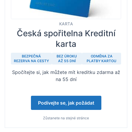
KARTA
Česká spořitelna Kreditní
karta
BEZPEČNÁ
BEZ ÚROKU
ODMĚNA ZA
REZERVA NA CESTY
AŽ 55 DNÍ
PLATBY KARTOU
Spočítejte si, jak můžete mít kreditku zdarma až
na 55 dní
Podívejte se, jak požádat
Zůstanete na stejné stránce