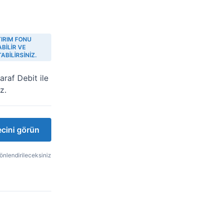
TIRIM FONU
BILIR VE
ABILIRSINIZ.
araf Debit ile
z.
cini görün
önlendirileceksiniz