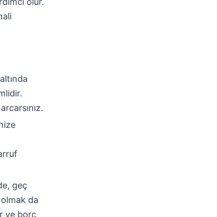
dımcı olur.
ali
 altında
lidir.
arcarsınız.
nize
arruf
de, geç
a olmak da
r ve borç