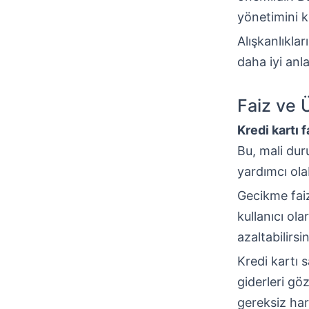
yönetimini ko
Alışkanlıkla
daha iyi anl
Faiz ve 
Kredi kartı f
Bu, mali du
yardımcı olab
Gecikme faiz
kullanıcı ola
azaltabilirsin
Kredi kartı 
giderleri gö
gereksiz har