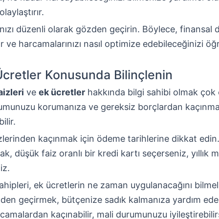
laylaştırır.
rınızı düzenli olarak gözden geçirin. Böylece, finansa
ar ve harcamalarınızı nasıl optimize edebileceğinizi öğr
Ücretler Konusunda Bilinçlenin
aizleri
ve
ek ücretler
hakkında bilgi sahibi olmak çok 
rumunuzu korumanıza ve gereksiz borçlardan kaçınm
ilir.
lerinden kaçınmak için ödeme tarihlerine dikkat edin. B
rak, düşük faiz oranlı bir kredi kartı seçerseniz, yıllık m
iz.
sahipleri, ek ücretlerin ne zaman uygulanacağını bilmeli
zden geçirmek, bütçenize sadık kalmanıza yardım eder
camalardan kaçınabilir, mali durumunuzu iyileştirebilir