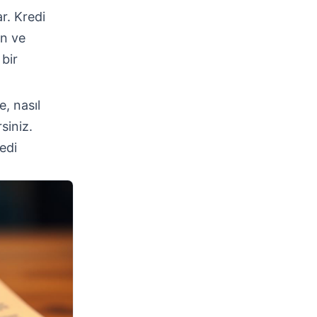
r. Kredi
an ve
bir
e, nasıl
siniz.
edi