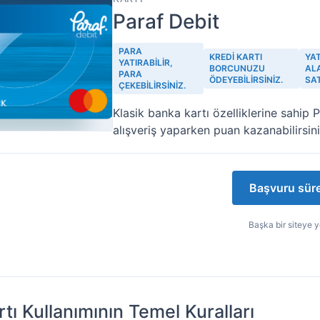
Paraf Debit
PARA
KREDI KARTI
YA
YATIRABILIR,
BORCUNUZU
ALA
PARA
ÖDEYEBILIRSINIZ.
SAT
ÇEKEBILIRSINIZ.
Klasik banka kartı özelliklerine sahip P
alışveriş yaparken puan kazanabilirsini
Başvuru süre
Başka bir siteye y
tı Kullanımının Temel Kuralları