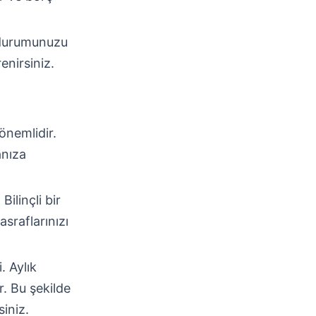
l durumunuzu
enirsiniz.
önemlidir.
anıza
ilinçli bir
asraflarınızı
. Aylık
. Bu şekilde
siniz.