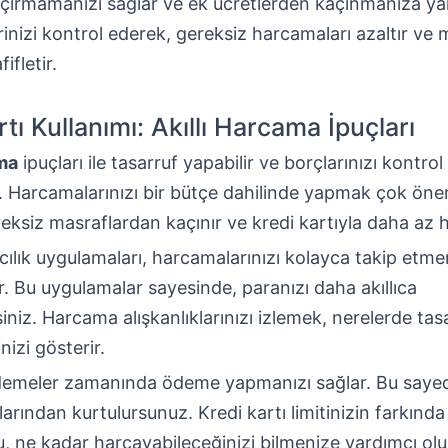
kaçırmamanızı sağlar ve ek ücretlerden kaçınmanıza yar
rinizi kontrol ederek, gereksiz harcamaları azaltır ve m
ifletir.
tı Kullanımı: Akıllı Harcama İpuçları
ama
ipuçları ile tasarruf yapabilir ve borçlarınızı kontrol
iz. Harcamalarınızı bir bütçe dahilinde yapmak çok önem
eksiz masraflardan kaçınır ve kredi kartıyla daha az h
ılık uygulamaları, harcamalarınızı kolayca takip etme
r. Bu uygulamalar sayesinde, paranızı daha akıllıca
siniz. Harcama alışkanlıklarınızı izlemek, nerelerde tas
nizi gösterir.
emeler zamanında ödeme yapmanızı sağlar. Bu saye
rından kurtulursunuz. Kredi kartı limitinizin farkınd
u, ne kadar harcayabileceğinizi bilmenize yardımcı olu