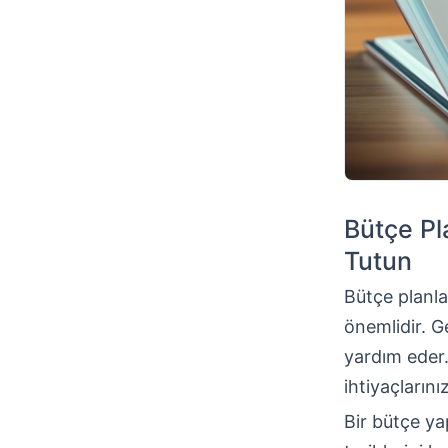
Bütçe Pl
Tutun
Bütçe planl
önemlidir. G
yardım eder. 
ihtiyaçların
Bir bütçe ya