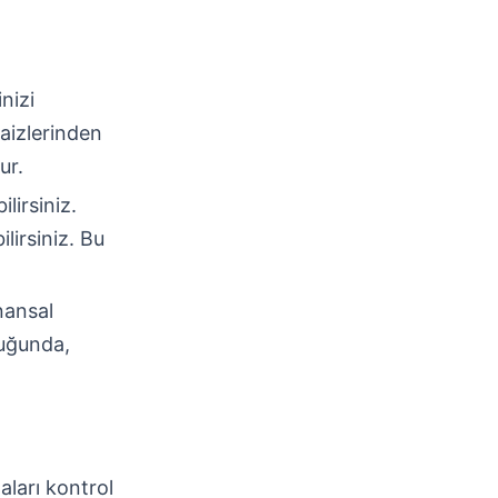
nizi
aizlerinden
ur.
lirsiniz.
ilirsiniz. Bu
inansal
duğunda,
aları kontrol