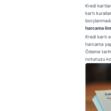
Kredi kartlar
kartı kurall
borçlanmadan
harcama lim
Kredi kartı 
harcama yapt
Ödeme tarih
notunuzu ko