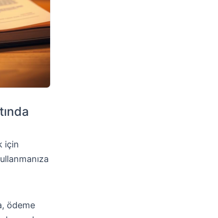
ltında
 için
 kullanmanıza
ca, ödeme