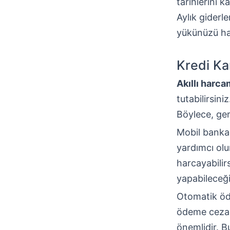
tarihlerini 
Aylık giderle
yükünüzü haf
Kredi Kar
Akıllı harc
tutabilirsin
Böylece, ger
Mobil bankac
yardımcı olu
harcayabilir
yapabileceği
Otomatik öd
ödeme cezala
önemlidir. B