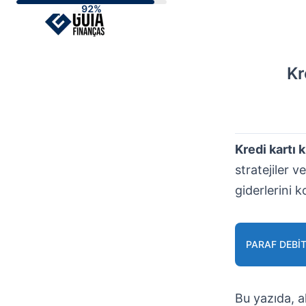
Skip
to
content
Kr
Kredi kartı 
stratejiler v
giderlerini k
PARAF DEBI
Bu yazıda, a