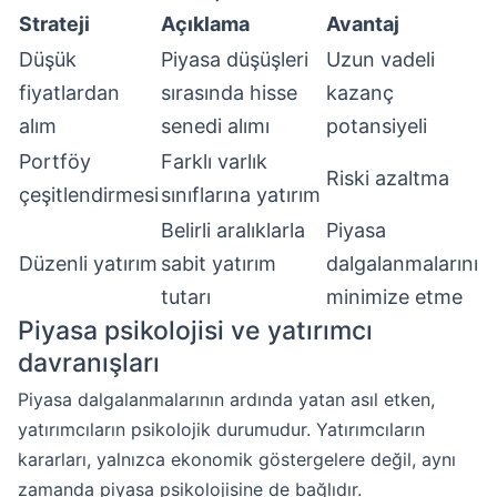
Strateji
Açıklama
Avantaj
Düşük
Piyasa düşüşleri
Uzun vadeli
fiyatlardan
sırasında hisse
kazanç
alım
senedi alımı
potansiyeli
Portföy
Farklı varlık
Riski azaltma
çeşitlendirmesi
sınıflarına yatırım
Belirli aralıklarla
Piyasa
Düzenli yatırım
sabit yatırım
dalgalanmalarını
tutarı
minimize etme
Piyasa psikolojisi ve yatırımcı
davranışları
Piyasa dalgalanmalarının ardında yatan asıl etken,
yatırımcıların psikolojik durumudur. Yatırımcıların
kararları, yalnızca ekonomik göstergelere değil, aynı
zamanda piyasa psikolojisine de bağlıdır.