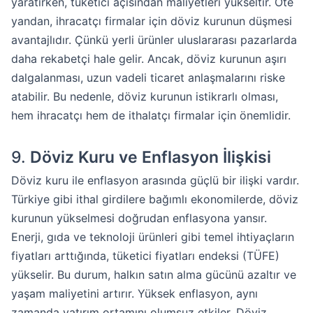
yaratırken, tüketici açısından maliyetleri yükseltir. Öte
yandan, ihracatçı firmalar için döviz kurunun düşmesi
avantajlıdır. Çünkü yerli ürünler uluslararası pazarlarda
daha rekabetçi hale gelir. Ancak, döviz kurunun aşırı
dalgalanması, uzun vadeli ticaret anlaşmalarını riske
atabilir. Bu nedenle, döviz kurunun istikrarlı olması,
hem ihracatçı hem de ithalatçı firmalar için önemlidir.
9.
Döviz Kuru ve Enflasyon İlişkisi
Döviz kuru ile enflasyon arasında güçlü bir ilişki vardır.
Türkiye gibi ithal girdilere bağımlı ekonomilerde, döviz
kurunun yükselmesi doğrudan enflasyona yansır.
Enerji, gıda ve teknoloji ürünleri gibi temel ihtiyaçların
fiyatları arttığında, tüketici fiyatları endeksi (TÜFE)
yükselir. Bu durum, halkın satın alma gücünü azaltır ve
yaşam maliyetini artırır. Yüksek enflasyon, aynı
zamanda yatırım ortamını olumsuz etkiler. Döviz