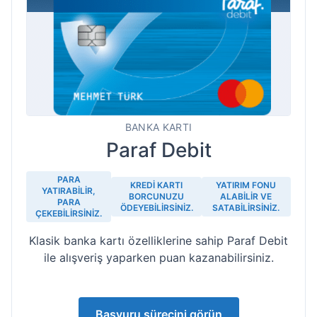
BANKA KARTI
Paraf Debit
PARA
KREDI KARTI
YATIRIM FONU
YATIRABILIR,
BORCUNUZU
ALABILIR VE
PARA
ÖDEYEBILIRSINIZ.
SATABILIRSINIZ.
ÇEKEBILIRSINIZ.
Klasik banka kartı özelliklerine sahip Paraf Debit
ile alışveriş yaparken puan kazanabilirsiniz.
Başvuru sürecini görün