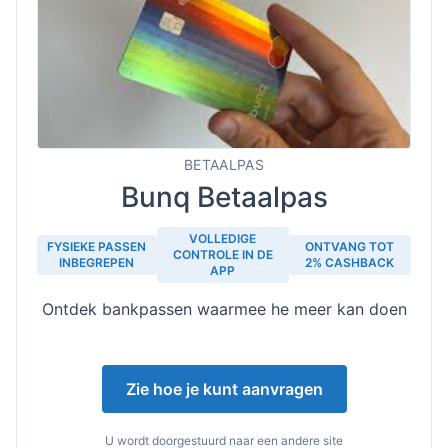
BETAALPAS
Bunq Betaalpas
VOLLEDIGE
FYSIEKE PASSEN
ONTVANG TOT
CONTROLE IN DE
INBEGREPEN
2% CASHBACK
APP
Ontdek bankpassen waarmee he meer kan doen
Zie hoe je kunt aanvragen
U wordt doorgestuurd naar een andere site