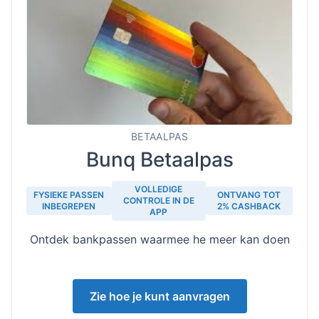
BETAALPAS
Bunq Betaalpas
VOLLEDIGE
FYSIEKE PASSEN
ONTVANG TOT
CONTROLE IN DE
INBEGREPEN
2% CASHBACK
APP
Ontdek bankpassen waarmee he meer kan doen
Zie hoe je kunt aanvragen