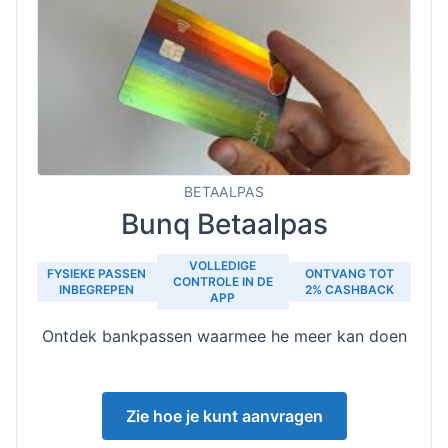
BETAALPAS
Bunq Betaalpas
VOLLEDIGE
FYSIEKE PASSEN
ONTVANG TOT
CONTROLE IN DE
INBEGREPEN
2% CASHBACK
APP
Ontdek bankpassen waarmee he meer kan doen
Zie hoe je kunt aanvragen