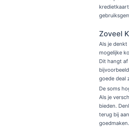
kredietkaar
gebruiksgem
Zoveel K
Als je denkt
mogelijke ko
Dit hangt af
bijvoorbeeld
goede deal z
De soms hoge
Als je versc
bieden. Denk
terug bij aa
goedmaken