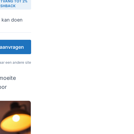
TVANG TOT 2%
ASHBACK
 kan doen
t aanvragen
ar een andere site
moeite
oor