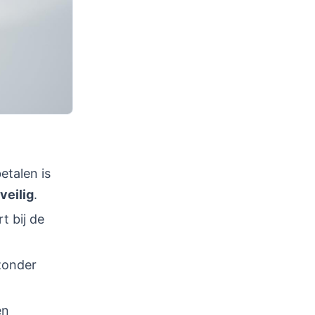
etalen is
veilig
.
t bij de
zonder
en