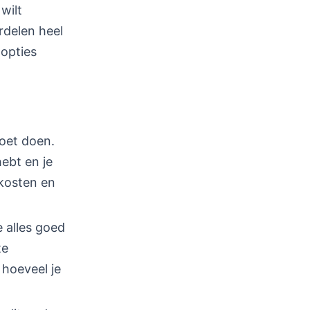
wilt
rdelen heel
 opties
moet doen.
hebt en je
 kosten en
e alles goed
te
 hoeveel je