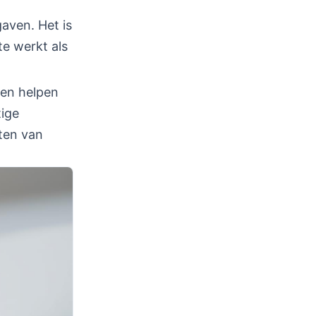
gaven. Het is
te werkt als
 en helpen
tige
eten van