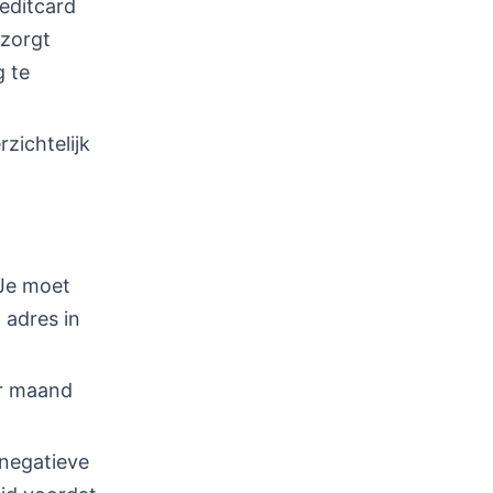
reditcard
 zorgt
g te
zichtelijk
 Je moet
 adres in
er maand
 negatieve