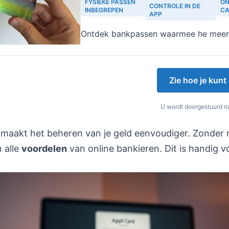
FYSIEKE PASSEN
ON
CONTROLE IN DE
INBEGREPEN
C
APP
Ontdek bankpassen waarmee he meer
Zie hoe je kun
U wordt doorgestuurd na
 maakt het beheren van je geld eenvoudiger. Zonder 
n alle
voordelen
van online bankieren. Dit is handig v