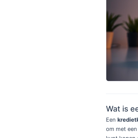
Wat is e
Een
krediet
om met een b