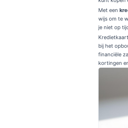
kunt kopen e
Met een
kre
wijs om te w
je niet op tij
Kredietkaart
bij het opb
financiële z
kortingen e