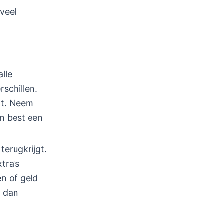
veel
lle
rschillen.
jgt. Neem
an best een
terugkrijgt.
tra’s
en of geld
r dan