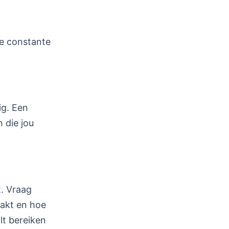
de constante
ig. Een
n die jou
t. Vraag
aakt en hoe
ilt bereiken