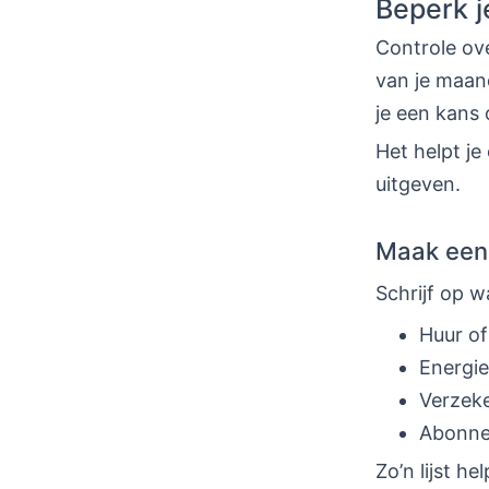
Beperk j
Controle ove
van je maand
je een kans 
Het helpt j
uitgeven.
Maak een 
Schrijf op w
Huur o
Energi
Verzek
Abonne
Zo’n lijst he