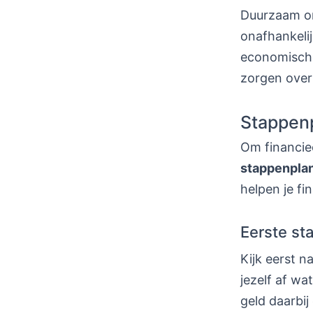
Duurzaam om
onafhankelij
economische
zorgen over
Stappenp
Om financie
stappenpla
helpen je fi
Eerste st
Kijk eerst n
jezelf af wa
geld daarbij