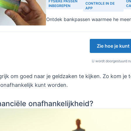
FYSIEKE PASSEN
ON
CONTROLE IN DE
INBEGREPEN
C
APP
Ontdek bankpassen waarmee he meer
Zie hoe je kun
U wordt doorgestuurd na
grijk om goed naar je geldzaken te kijken. Zo kom je
l onafhankelijk kunt worden.
inanciële onafhankelijkheid?