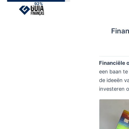
Skip
to
content
Finan
Financiële 
een baan te 
de ideeën v
investeren o