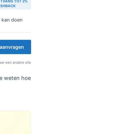
TVANG TOT 2%
ASHBACK
 kan doen
t aanvragen
ar een andere site
 te weten hoe