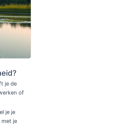
heid?
t je de
 werken of
l je je
 met je