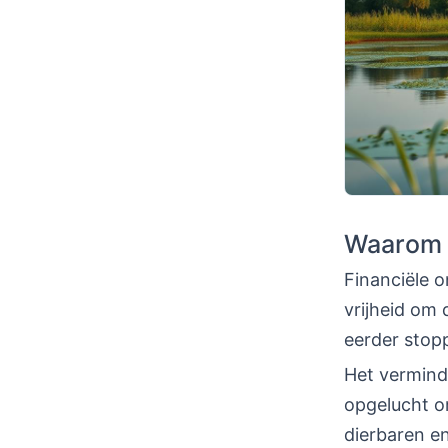
Waarom s
Financiële o
vrijheid om 
eerder stop
Het verminder
opgelucht o
dierbaren e