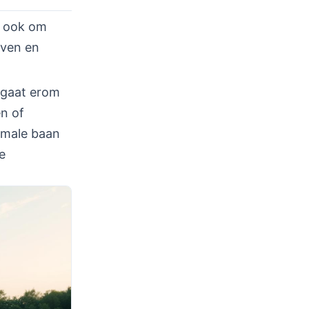
t ook om
even en
t gaat erom
n of
ormale baan
e