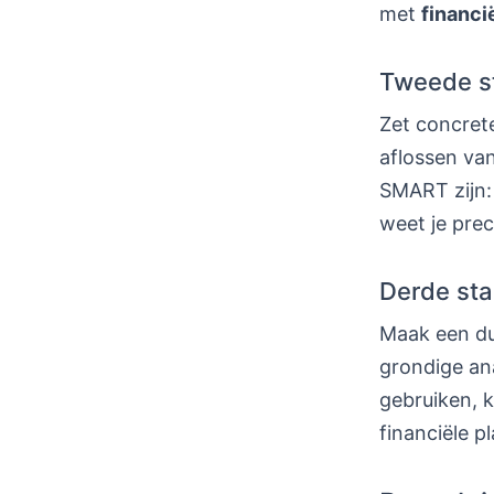
met
financi
Tweede st
Zet concrete
aflossen van
SMART zijn: 
weet je prec
Derde sta
Maak een dui
grondige ana
gebruiken, k
financiële 