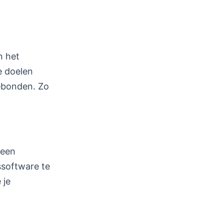
n het
e doelen
gebonden. Zo
 een
ssoftware te
 je