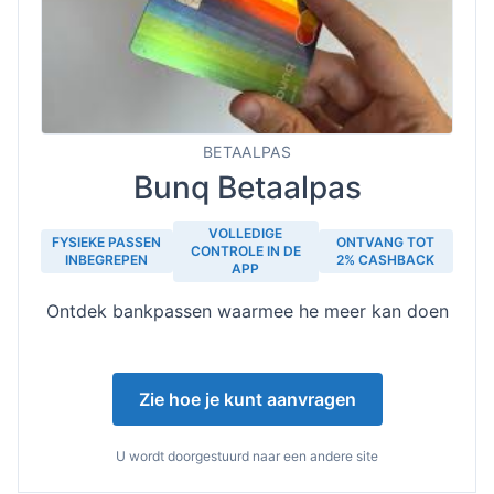
BETAALPAS
Bunq Betaalpas
VOLLEDIGE
FYSIEKE PASSEN
ONTVANG TOT
CONTROLE IN DE
INBEGREPEN
2% CASHBACK
APP
Ontdek bankpassen waarmee he meer kan doen
Zie hoe je kunt aanvragen
U wordt doorgestuurd naar een andere site