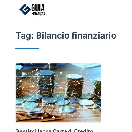
Skip
to
content
Tag:
Bilancio finanziario
Gestisci la tua Carta di Credito