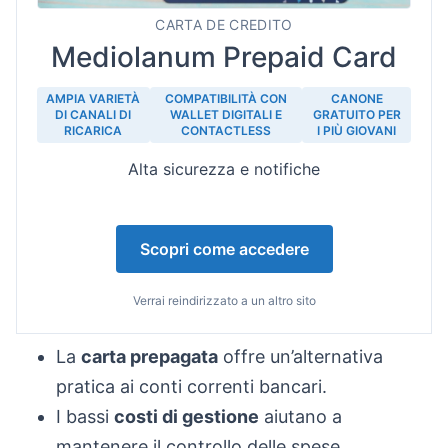
CARTA DE CREDITO
Mediolanum Prepaid Card
AMPIA VARIETÀ
COMPATIBILITÀ CON
CANONE
DI CANALI DI
WALLET DIGITALI E
GRATUITO PER
RICARICA
CONTACTLESS
I PIÙ GIOVANI
Alta sicurezza e notifiche
Scopri come accedere
Verrai reindirizzato a un altro sito
La
carta prepagata
offre un’alternativa
pratica ai conti correnti bancari.
I bassi
costi di gestione
aiutano a
mantenere il controllo delle spese.