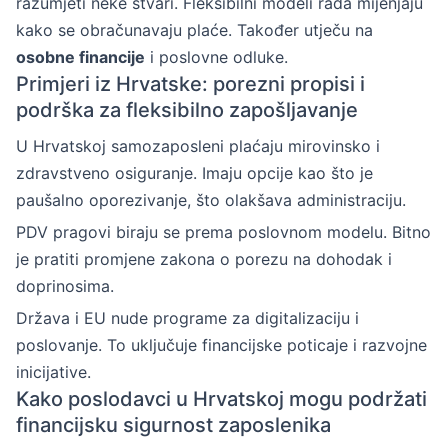
razumjeti neke stvari. Fleksibilni modeli rada mijenjaju
kako se obračunavaju plaće. Također utječu na
osobne financije
i poslovne odluke.
Primjeri iz Hrvatske: porezni propisi i
podrška za fleksibilno zapošljavanje
U Hrvatskoj samozaposleni plaćaju mirovinsko i
zdravstveno osiguranje. Imaju opcije kao što je
paušalno oporezivanje, što olakšava administraciju.
PDV pragovi biraju se prema poslovnom modelu. Bitno
je pratiti promjene zakona o porezu na dohodak i
doprinosima.
Država i EU nude programe za digitalizaciju i
poslovanje. To uključuje financijske poticaje i razvojne
inicijative.
Kako poslodavci u Hrvatskoj mogu podržati
financijsku sigurnost zaposlenika