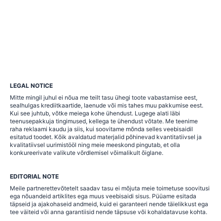
LEGAL NOTICE
Mitte mingil juhul ei nõua me teilt tasu ühegi toote vabastamise eest,
sealhulgas krediitkaartide, laenude või mis tahes muu pakkumise eest.
Kui see juhtub, võtke meiega kohe ühendust. Lugege alati läbi
teenusepakkuja tingimused, kellega te ühendust võtate. Me teenime
raha reklaami kaudu ja siis, kui soovitame mõnda selles veebisaidil
esitatud toodet. Kõik avaldatud materjalid põhinevad kvantitatiivsel ja
kvalitatiivsel uurimistööl ning meie meeskond pingutab, et olla
konkureerivate valikute võrdlemisel võimalikult õiglane.
EDITORIAL NOTE
Meile partnerettevõtetelt saadav tasu ei mõjuta meie toimetuse soovitusi
ega nõuandeid artiklites ega muus veebisaidi sisus. Püüame esitada
täpseid ja ajakohaseid andmeid, kuid ei garanteeri nende täielikkust ega
tee väiteid või anna garantiisid nende täpsuse või kohaldatavuse kohta.