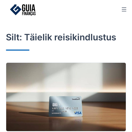
Skip
to
content
Silt:
Täielik reisikindlustus