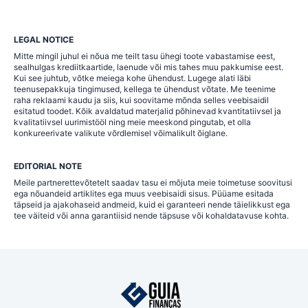
LEGAL NOTICE
Mitte mingil juhul ei nõua me teilt tasu ühegi toote vabastamise eest,
sealhulgas krediitkaartide, laenude või mis tahes muu pakkumise eest.
Kui see juhtub, võtke meiega kohe ühendust. Lugege alati läbi
teenusepakkuja tingimused, kellega te ühendust võtate. Me teenime
raha reklaami kaudu ja siis, kui soovitame mõnda selles veebisaidil
esitatud toodet. Kõik avaldatud materjalid põhinevad kvantitatiivsel ja
kvalitatiivsel uurimistööl ning meie meeskond pingutab, et olla
konkureerivate valikute võrdlemisel võimalikult õiglane.
EDITORIAL NOTE
Meile partnerettevõtetelt saadav tasu ei mõjuta meie toimetuse soovitusi
ega nõuandeid artiklites ega muus veebisaidi sisus. Püüame esitada
täpseid ja ajakohaseid andmeid, kuid ei garanteeri nende täielikkust ega
tee väiteid või anna garantiisid nende täpsuse või kohaldatavuse kohta.