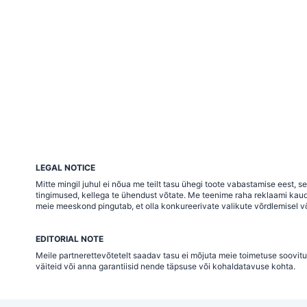
LEGAL NOTICE
Mitte mingil juhul ei nõua me teilt tasu ühegi toote vabastamise eest,
tingimused, kellega te ühendust võtate. Me teenime raha reklaami kaudu j
meie meeskond pingutab, et olla konkureerivate valikute võrdlemisel võ
EDITORIAL NOTE
Meile partnerettevõtetelt saadav tasu ei mõjuta meie toimetuse soovitu
väiteid või anna garantiisid nende täpsuse või kohaldatavuse kohta.