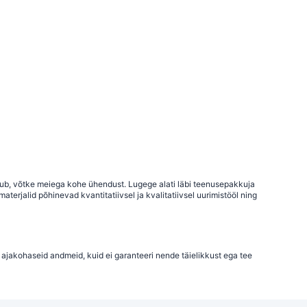
uhtub, võtke meiega kohe ühendust. Lugege alati läbi teenusepakkuja
terjalid põhinevad kvantitatiivsel ja kvalitatiivsel uurimistööl ning
 ajakohaseid andmeid, kuid ei garanteeri nende täielikkust ega tee