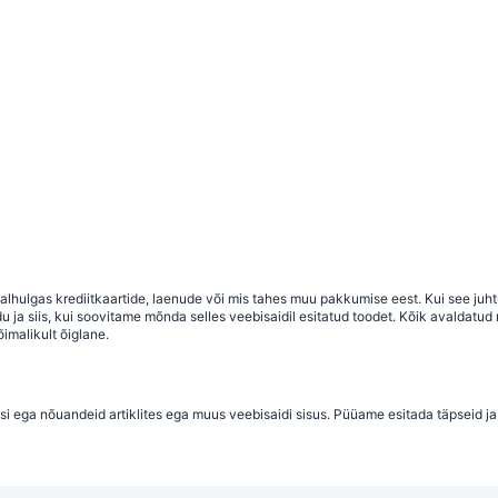
 sealhulgas krediitkaartide, laenude või mis tahes muu pakkumise eest. Kui see j
a siis, kui soovitame mõnda selles veebisaidil esitatud toodet. Kõik avaldatud ma
imalikult õiglane.
si ega nõuandeid artiklites ega muus veebisaidi sisus. Püüame esitada täpseid ja