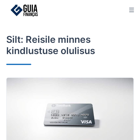
Skip
to
content
Silt:
Reisile minnes
kindlustuse olulisus