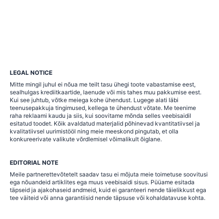
LEGAL NOTICE
Mitte mingil juhul ei nõua me teilt tasu ühegi toote vabastamise eest,
sealhulgas krediitkaartide, laenude või mis tahes muu pakkumise eest.
Kui see juhtub, võtke meiega kohe ühendust. Lugege alati läbi
teenusepakkuja tingimused, kellega te ühendust võtate. Me teenime
raha reklaami kaudu ja siis, kui soovitame mõnda selles veebisaidil
esitatud toodet. Kõik avaldatud materjalid põhinevad kvantitatiivsel ja
kvalitatiivsel uurimistööl ning meie meeskond pingutab, et olla
konkureerivate valikute võrdlemisel võimalikult õiglane.
EDITORIAL NOTE
Meile partnerettevõtetelt saadav tasu ei mõjuta meie toimetuse soovitusi
ega nõuandeid artiklites ega muus veebisaidi sisus. Püüame esitada
täpseid ja ajakohaseid andmeid, kuid ei garanteeri nende täielikkust ega
tee väiteid või anna garantiisid nende täpsuse või kohaldatavuse kohta.