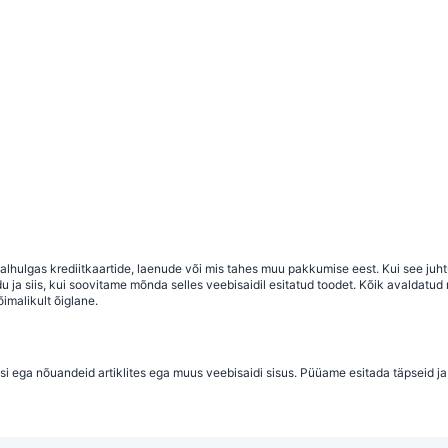
 sealhulgas krediitkaartide, laenude või mis tahes muu pakkumise eest. Kui see j
a siis, kui soovitame mõnda selles veebisaidil esitatud toodet. Kõik avaldatud ma
imalikult õiglane.
si ega nõuandeid artiklites ega muus veebisaidi sisus. Püüame esitada täpseid ja