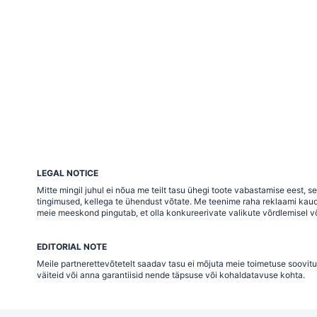
LEGAL NOTICE
Mitte mingil juhul ei nõua me teilt tasu ühegi toote vabastamise eest,
tingimused, kellega te ühendust võtate. Me teenime raha reklaami kaudu j
meie meeskond pingutab, et olla konkureerivate valikute võrdlemisel võ
EDITORIAL NOTE
Meile partnerettevõtetelt saadav tasu ei mõjuta meie toimetuse soovitu
väiteid või anna garantiisid nende täpsuse või kohaldatavuse kohta.