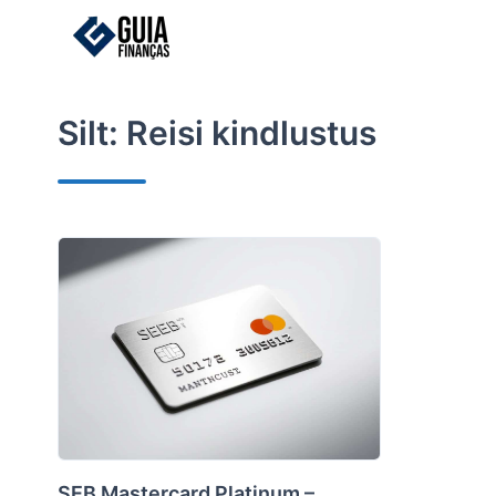
Skip
to
content
Silt:
Reisi kindlustus
SEB Mastercard Platinum –