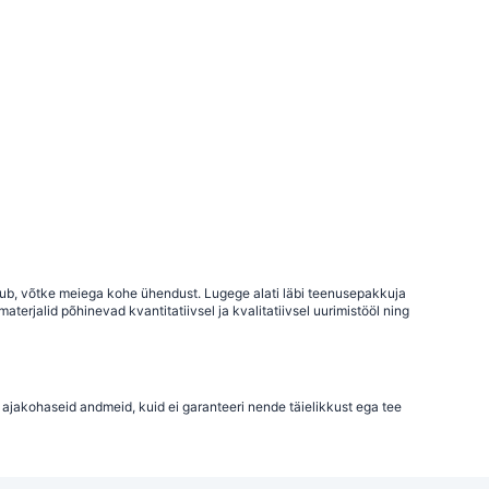
uhtub, võtke meiega kohe ühendust. Lugege alati läbi teenusepakkuja
terjalid põhinevad kvantitatiivsel ja kvalitatiivsel uurimistööl ning
 ajakohaseid andmeid, kuid ei garanteeri nende täielikkust ega tee