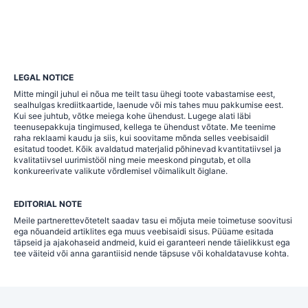
LEGAL NOTICE
Mitte mingil juhul ei nõua me teilt tasu ühegi toote vabastamise eest,
sealhulgas krediitkaartide, laenude või mis tahes muu pakkumise eest.
Kui see juhtub, võtke meiega kohe ühendust. Lugege alati läbi
teenusepakkuja tingimused, kellega te ühendust võtate. Me teenime
raha reklaami kaudu ja siis, kui soovitame mõnda selles veebisaidil
esitatud toodet. Kõik avaldatud materjalid põhinevad kvantitatiivsel ja
kvalitatiivsel uurimistööl ning meie meeskond pingutab, et olla
konkureerivate valikute võrdlemisel võimalikult õiglane.
EDITORIAL NOTE
Meile partnerettevõtetelt saadav tasu ei mõjuta meie toimetuse soovitusi
ega nõuandeid artiklites ega muus veebisaidi sisus. Püüame esitada
täpseid ja ajakohaseid andmeid, kuid ei garanteeri nende täielikkust ega
tee väiteid või anna garantiisid nende täpsuse või kohaldatavuse kohta.