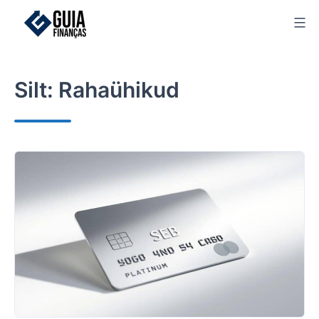
Skip
to
content
Silt:
Rahaühikud