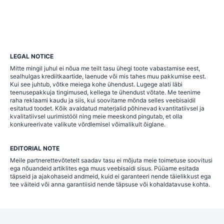
LEGAL NOTICE
Mitte mingil juhul ei nõua me teilt tasu ühegi toote vabastamise eest,
sealhulgas krediitkaartide, laenude või mis tahes muu pakkumise eest.
Kui see juhtub, võtke meiega kohe ühendust. Lugege alati läbi
teenusepakkuja tingimused, kellega te ühendust võtate. Me teenime
raha reklaami kaudu ja siis, kui soovitame mõnda selles veebisaidil
esitatud toodet. Kõik avaldatud materjalid põhinevad kvantitatiivsel ja
kvalitatiivsel uurimistööl ning meie meeskond pingutab, et olla
konkureerivate valikute võrdlemisel võimalikult õiglane.
EDITORIAL NOTE
Meile partnerettevõtetelt saadav tasu ei mõjuta meie toimetuse soovitusi
ega nõuandeid artiklites ega muus veebisaidi sisus. Püüame esitada
täpseid ja ajakohaseid andmeid, kuid ei garanteeri nende täielikkust ega
tee väiteid või anna garantiisid nende täpsuse või kohaldatavuse kohta.