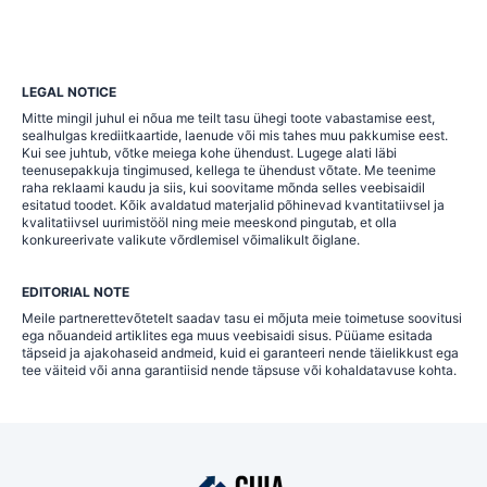
LEGAL NOTICE
Mitte mingil juhul ei nõua me teilt tasu ühegi toote vabastamise eest,
sealhulgas krediitkaartide, laenude või mis tahes muu pakkumise eest.
Kui see juhtub, võtke meiega kohe ühendust. Lugege alati läbi
teenusepakkuja tingimused, kellega te ühendust võtate. Me teenime
raha reklaami kaudu ja siis, kui soovitame mõnda selles veebisaidil
esitatud toodet. Kõik avaldatud materjalid põhinevad kvantitatiivsel ja
kvalitatiivsel uurimistööl ning meie meeskond pingutab, et olla
konkureerivate valikute võrdlemisel võimalikult õiglane.
EDITORIAL NOTE
Meile partnerettevõtetelt saadav tasu ei mõjuta meie toimetuse soovitusi
ega nõuandeid artiklites ega muus veebisaidi sisus. Püüame esitada
täpseid ja ajakohaseid andmeid, kuid ei garanteeri nende täielikkust ega
tee väiteid või anna garantiisid nende täpsuse või kohaldatavuse kohta.