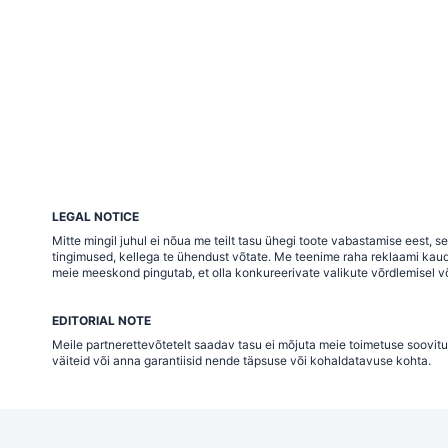
LEGAL NOTICE
Mitte mingil juhul ei nõua me teilt tasu ühegi toote vabastamise eest,
tingimused, kellega te ühendust võtate. Me teenime raha reklaami kaudu j
meie meeskond pingutab, et olla konkureerivate valikute võrdlemisel võ
EDITORIAL NOTE
Meile partnerettevõtetelt saadav tasu ei mõjuta meie toimetuse soovitu
väiteid või anna garantiisid nende täpsuse või kohaldatavuse kohta.