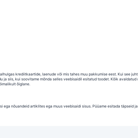
 sealhulgas krediitkaartide, laenude või mis tahes muu pakkumise eest. Kui see j
a siis, kui soovitame mõnda selles veebisaidil esitatud toodet. Kõik avaldatud ma
imalikult õiglane.
si ega nõuandeid artiklites ega muus veebisaidi sisus. Püüame esitada täpseid ja