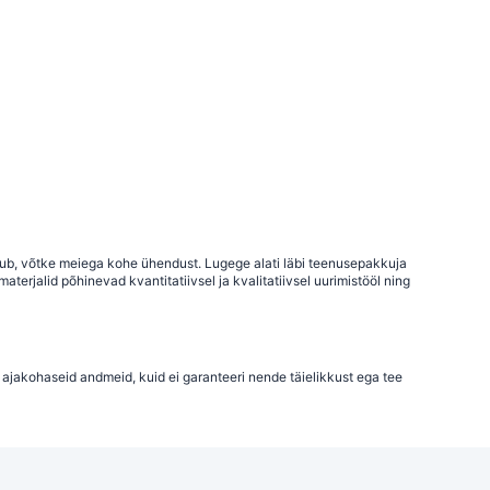
uhtub, võtke meiega kohe ühendust. Lugege alati läbi teenusepakkuja
terjalid põhinevad kvantitatiivsel ja kvalitatiivsel uurimistööl ning
 ajakohaseid andmeid, kuid ei garanteeri nende täielikkust ega tee