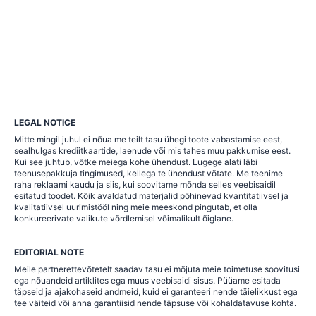
LEGAL NOTICE
Mitte mingil juhul ei nõua me teilt tasu ühegi toote vabastamise eest,
sealhulgas krediitkaartide, laenude või mis tahes muu pakkumise eest.
Kui see juhtub, võtke meiega kohe ühendust. Lugege alati läbi
teenusepakkuja tingimused, kellega te ühendust võtate. Me teenime
raha reklaami kaudu ja siis, kui soovitame mõnda selles veebisaidil
esitatud toodet. Kõik avaldatud materjalid põhinevad kvantitatiivsel ja
kvalitatiivsel uurimistööl ning meie meeskond pingutab, et olla
konkureerivate valikute võrdlemisel võimalikult õiglane.
EDITORIAL NOTE
Meile partnerettevõtetelt saadav tasu ei mõjuta meie toimetuse soovitusi
ega nõuandeid artiklites ega muus veebisaidi sisus. Püüame esitada
täpseid ja ajakohaseid andmeid, kuid ei garanteeri nende täielikkust ega
tee väiteid või anna garantiisid nende täpsuse või kohaldatavuse kohta.