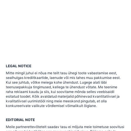
LEGAL NOTICE
Mitte mingil juhul ei nõua me teilt tasu ühegi toote vabastamise eest,
sealhulgas krediitkaartide, laenude või mis tahes muu pakkumise eest.
Kui see juhtub, võtke meiega kohe ühendust. Lugege alati läbi
teenusepakkuja tingimused, kellega te ühendust võtate. Me teenime
raha reklaami kaudu ja siis, kui soovitame mõnda selles veebisaidil
esitatud toodet. Kõik avaldatud materjalid põhinevad kvantitatiivsel ja
kvalitatiivsel uurimistööl ning meie meeskond pingutab, et olla
konkureerivate valikute võrdlemisel võimalikult õiglane.
EDITORIAL NOTE
Meile partnerettevõtetelt saadav tasu ei mõjuta meie toimetuse soovitusi