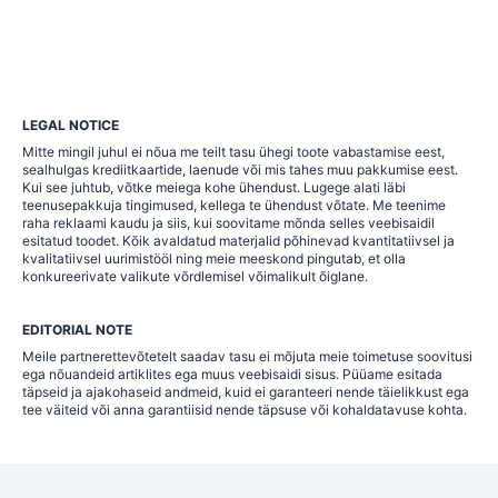
LEGAL NOTICE
Mitte mingil juhul ei nõua me teilt tasu ühegi toote vabastamise eest,
sealhulgas krediitkaartide, laenude või mis tahes muu pakkumise eest.
Kui see juhtub, võtke meiega kohe ühendust. Lugege alati läbi
teenusepakkuja tingimused, kellega te ühendust võtate. Me teenime
raha reklaami kaudu ja siis, kui soovitame mõnda selles veebisaidil
esitatud toodet. Kõik avaldatud materjalid põhinevad kvantitatiivsel ja
kvalitatiivsel uurimistööl ning meie meeskond pingutab, et olla
konkureerivate valikute võrdlemisel võimalikult õiglane.
EDITORIAL NOTE
Meile partnerettevõtetelt saadav tasu ei mõjuta meie toimetuse soovitusi
ega nõuandeid artiklites ega muus veebisaidi sisus. Püüame esitada
täpseid ja ajakohaseid andmeid, kuid ei garanteeri nende täielikkust ega
tee väiteid või anna garantiisid nende täpsuse või kohaldatavuse kohta.