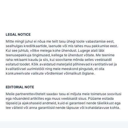
LEGAL NOTICE
Mitte mingil juhul ei nõua me teilt tasu ühegi toote vabastamise eest,
sealhulgas krediitkaartide, laenude või mis tahes muu pakkumise eest.
Kui see juhtub, võtke meiega kohe ühendust. Lugege alati läbi
teenusepakkuja tingimused, kellega te ühendust võtate. Me teenime
raha reklaami kaudu ja siis, kui soovitame mõnda selles veebisaidil
esitatud toodet. Kõik avaldatud materjalid põhinevad kvantitatiivsel ja
kvalitatiivsel uurimistööl ning meie meeskond pingutab, et olla
konkureerivate valikute võrdlemisel võimalikult õiglane.
EDITORIAL NOTE
Meile partnerettevõtetelt saadav tasu ei mõjuta meie toimetuse soovitusi
ega nõuandeid artiklites ega muus veebisaidi sisus. Püüame esitada
täpseid ja ajakohaseid andmeid, kuid ei garanteeri nende täielikkust ega
tee väiteid või anna garantiisid nende täpsuse või kohaldatavuse kohta.