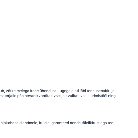
uhtub, võtke meiega kohe ühendust. Lugege alati läbi teenusepakkuja
terjalid põhinevad kvantitatiivsel ja kvalitatiivsel uurimistööl ning
 ajakohaseid andmeid, kuid ei garanteeri nende täielikkust ega tee