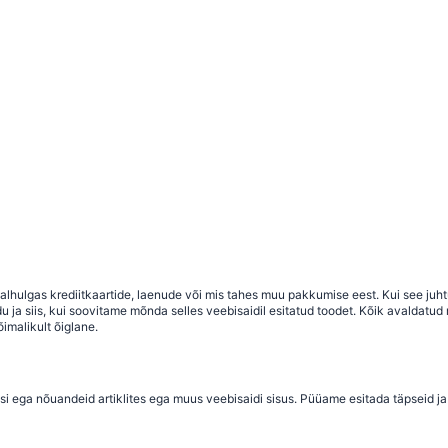
 sealhulgas krediitkaartide, laenude või mis tahes muu pakkumise eest. Kui see j
a siis, kui soovitame mõnda selles veebisaidil esitatud toodet. Kõik avaldatud ma
imalikult õiglane.
si ega nõuandeid artiklites ega muus veebisaidi sisus. Püüame esitada täpseid ja