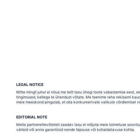
LEGAL NOTICE
Mitte mingil juhul ei nõua me teilt tasu ühegi toote vabastamise eest,
tingimused, kellega te ühendust võtate. Me teenime raha reklaami kaudu j
meie meeskond pingutab, et olla konkureerivate valikute võrdlemisel võ
EDITORIAL NOTE
Meile partnerettevõtetelt saadav tasu ei mõjuta meie toimetuse soovitu
väiteid või anna garantiisid nende täpsuse või kohaldatavuse kohta.