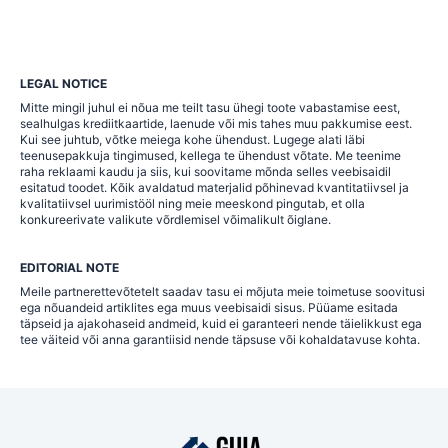
LEGAL NOTICE
Mitte mingil juhul ei nõua me teilt tasu ühegi toote vabastamise eest,
sealhulgas krediitkaartide, laenude või mis tahes muu pakkumise eest.
Kui see juhtub, võtke meiega kohe ühendust. Lugege alati läbi
teenusepakkuja tingimused, kellega te ühendust võtate. Me teenime
raha reklaami kaudu ja siis, kui soovitame mõnda selles veebisaidil
esitatud toodet. Kõik avaldatud materjalid põhinevad kvantitatiivsel ja
kvalitatiivsel uurimistööl ning meie meeskond pingutab, et olla
konkureerivate valikute võrdlemisel võimalikult õiglane.
EDITORIAL NOTE
Meile partnerettevõtetelt saadav tasu ei mõjuta meie toimetuse soovitusi
ega nõuandeid artiklites ega muus veebisaidi sisus. Püüame esitada
täpseid ja ajakohaseid andmeid, kuid ei garanteeri nende täielikkust ega
tee väiteid või anna garantiisid nende täpsuse või kohaldatavuse kohta.