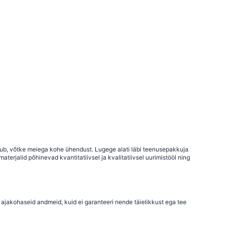
uhtub, võtke meiega kohe ühendust. Lugege alati läbi teenusepakkuja
terjalid põhinevad kvantitatiivsel ja kvalitatiivsel uurimistööl ning
 ajakohaseid andmeid, kuid ei garanteeri nende täielikkust ega tee