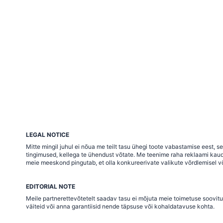
LEGAL NOTICE
Mitte mingil juhul ei nõua me teilt tasu ühegi toote vabastamise eest,
tingimused, kellega te ühendust võtate. Me teenime raha reklaami kaudu j
meie meeskond pingutab, et olla konkureerivate valikute võrdlemisel võ
EDITORIAL NOTE
Meile partnerettevõtetelt saadav tasu ei mõjuta meie toimetuse soovitu
väiteid või anna garantiisid nende täpsuse või kohaldatavuse kohta.