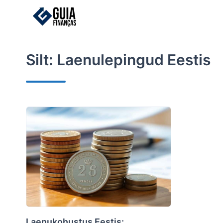
Skip
to
content
Silt:
Laenulepingud Eestis
Laenukohustus Eestis: