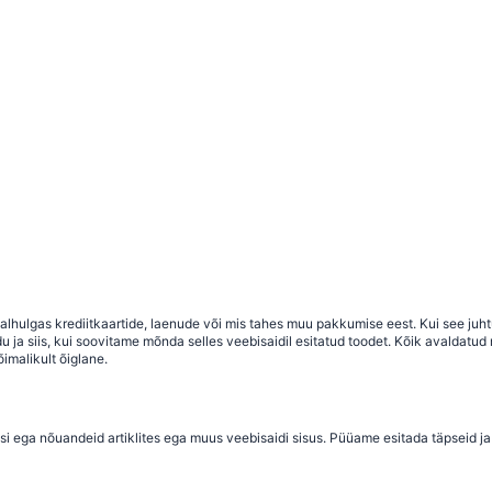
 sealhulgas krediitkaartide, laenude või mis tahes muu pakkumise eest. Kui see j
a siis, kui soovitame mõnda selles veebisaidil esitatud toodet. Kõik avaldatud ma
imalikult õiglane.
si ega nõuandeid artiklites ega muus veebisaidi sisus. Püüame esitada täpseid ja