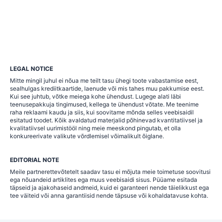
LEGAL NOTICE
Mitte mingil juhul ei nõua me teilt tasu ühegi toote vabastamise eest,
sealhulgas krediitkaartide, laenude või mis tahes muu pakkumise eest.
Kui see juhtub, võtke meiega kohe ühendust. Lugege alati läbi
teenusepakkuja tingimused, kellega te ühendust võtate. Me teenime
raha reklaami kaudu ja siis, kui soovitame mõnda selles veebisaidil
esitatud toodet. Kõik avaldatud materjalid põhinevad kvantitatiivsel ja
kvalitatiivsel uurimistööl ning meie meeskond pingutab, et olla
konkureerivate valikute võrdlemisel võimalikult õiglane.
EDITORIAL NOTE
Meile partnerettevõtetelt saadav tasu ei mõjuta meie toimetuse soovitusi
ega nõuandeid artiklites ega muus veebisaidi sisus. Püüame esitada
täpseid ja ajakohaseid andmeid, kuid ei garanteeri nende täielikkust ega
tee väiteid või anna garantiisid nende täpsuse või kohaldatavuse kohta.