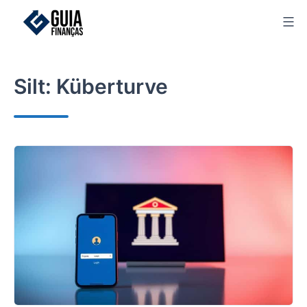
Skip
to
content
Silt:
Küberturve