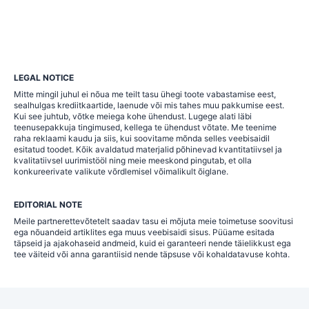
LEGAL NOTICE
Mitte mingil juhul ei nõua me teilt tasu ühegi toote vabastamise eest,
sealhulgas krediitkaartide, laenude või mis tahes muu pakkumise eest.
Kui see juhtub, võtke meiega kohe ühendust. Lugege alati läbi
teenusepakkuja tingimused, kellega te ühendust võtate. Me teenime
raha reklaami kaudu ja siis, kui soovitame mõnda selles veebisaidil
esitatud toodet. Kõik avaldatud materjalid põhinevad kvantitatiivsel ja
kvalitatiivsel uurimistööl ning meie meeskond pingutab, et olla
konkureerivate valikute võrdlemisel võimalikult õiglane.
EDITORIAL NOTE
Meile partnerettevõtetelt saadav tasu ei mõjuta meie toimetuse soovitusi
ega nõuandeid artiklites ega muus veebisaidi sisus. Püüame esitada
täpseid ja ajakohaseid andmeid, kuid ei garanteeri nende täielikkust ega
tee väiteid või anna garantiisid nende täpsuse või kohaldatavuse kohta.