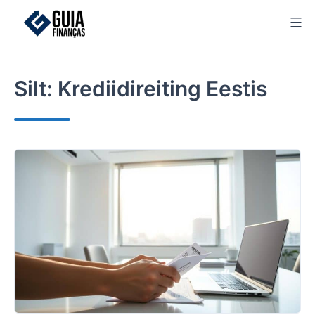
Skip
to
content
Silt:
Krediidireiting Eestis