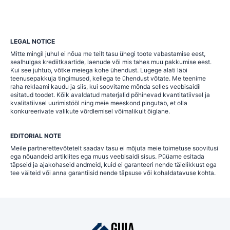
LEGAL NOTICE
Mitte mingil juhul ei nõua me teilt tasu ühegi toote vabastamise eest,
sealhulgas krediitkaartide, laenude või mis tahes muu pakkumise eest.
Kui see juhtub, võtke meiega kohe ühendust. Lugege alati läbi
teenusepakkuja tingimused, kellega te ühendust võtate. Me teenime
raha reklaami kaudu ja siis, kui soovitame mõnda selles veebisaidil
esitatud toodet. Kõik avaldatud materjalid põhinevad kvantitatiivsel ja
kvalitatiivsel uurimistööl ning meie meeskond pingutab, et olla
konkureerivate valikute võrdlemisel võimalikult õiglane.
EDITORIAL NOTE
Meile partnerettevõtetelt saadav tasu ei mõjuta meie toimetuse soovitusi
ega nõuandeid artiklites ega muus veebisaidi sisus. Püüame esitada
täpseid ja ajakohaseid andmeid, kuid ei garanteeri nende täielikkust ega
tee väiteid või anna garantiisid nende täpsuse või kohaldatavuse kohta.