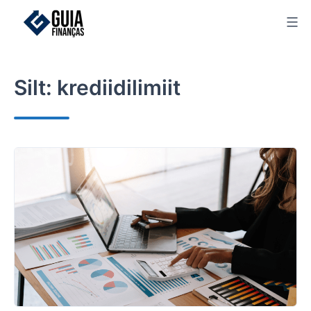
Skip
to
content
Silt:
krediidilimiit