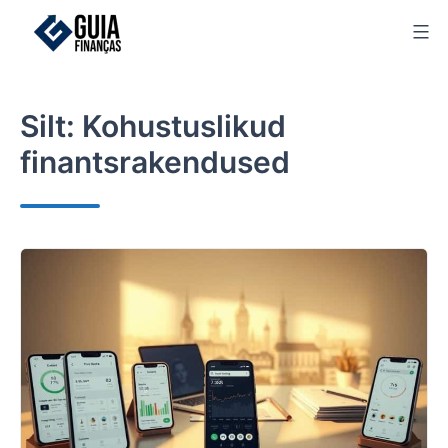
Skip
to
content
Silt:
Kohustuslikud
finantsrakendused