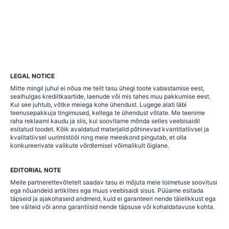
LEGAL NOTICE
Mitte mingil juhul ei nõua me teilt tasu ühegi toote vabastamise eest,
sealhulgas krediitkaartide, laenude või mis tahes muu pakkumise eest.
Kui see juhtub, võtke meiega kohe ühendust. Lugege alati läbi
teenusepakkuja tingimused, kellega te ühendust võtate. Me teenime
raha reklaami kaudu ja siis, kui soovitame mõnda selles veebisaidil
esitatud toodet. Kõik avaldatud materjalid põhinevad kvantitatiivsel ja
kvalitatiivsel uurimistööl ning meie meeskond pingutab, et olla
konkureerivate valikute võrdlemisel võimalikult õiglane.
EDITORIAL NOTE
Meile partnerettevõtetelt saadav tasu ei mõjuta meie toimetuse soovitusi
ega nõuandeid artiklites ega muus veebisaidi sisus. Püüame esitada
täpseid ja ajakohaseid andmeid, kuid ei garanteeri nende täielikkust ega
tee väiteid või anna garantiisid nende täpsuse või kohaldatavuse kohta.