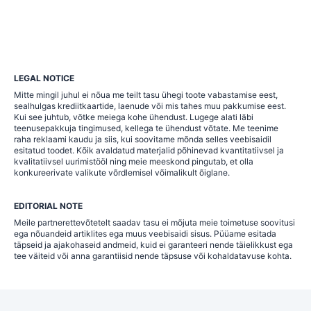
LEGAL NOTICE
Mitte mingil juhul ei nõua me teilt tasu ühegi toote vabastamise eest,
sealhulgas krediitkaartide, laenude või mis tahes muu pakkumise eest.
Kui see juhtub, võtke meiega kohe ühendust. Lugege alati läbi
teenusepakkuja tingimused, kellega te ühendust võtate. Me teenime
raha reklaami kaudu ja siis, kui soovitame mõnda selles veebisaidil
esitatud toodet. Kõik avaldatud materjalid põhinevad kvantitatiivsel ja
kvalitatiivsel uurimistööl ning meie meeskond pingutab, et olla
konkureerivate valikute võrdlemisel võimalikult õiglane.
EDITORIAL NOTE
Meile partnerettevõtetelt saadav tasu ei mõjuta meie toimetuse soovitusi
ega nõuandeid artiklites ega muus veebisaidi sisus. Püüame esitada
täpseid ja ajakohaseid andmeid, kuid ei garanteeri nende täielikkust ega
tee väiteid või anna garantiisid nende täpsuse või kohaldatavuse kohta.