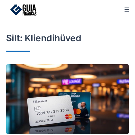
Skip
to
content
Silt:
Kliendihüved